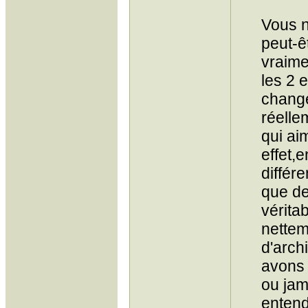
Vous n
peut-ê
vraime
les 2 
change
réelle
qui ai
effet,e
différ
que de
vérita
nettem
d'arch
avons 
ou jam
entend