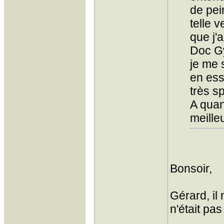
de pei
telle 
que j'
Doc Gy
je me 
en ess
très sp
A quan
meille
Bonsoir,
Gérard, il
n'était pas