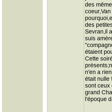
des mêmes
coeur,Van 
pourquoi,e
des petite
Sevran,il 
suis amère
"compagno
étaient po
Cette soir
présents;n
n'en a rie
était null
sont ceux 
grand Char
l'époque d