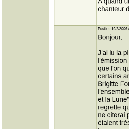
A quand un
chanteur d
Posté le 19/2/2006 
Bonjour,
J'ai lu la
l'émission 
que l'on q
certains a
Brigitte F
l'ensemble 
et la Lune"
regrette qu
ne citerai 
étaient trè