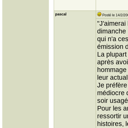
pascal
Posté le 14/2/20
"J'aimerai
dimanche m
qui n'a ce
émission d
La plupart
après avoi
hommage au
leur actual
Je préfère
médiocre d
soir usagé.
Pour les 
ressortir 
histoires,