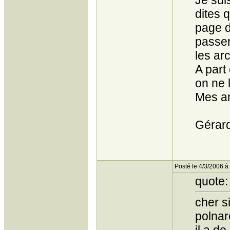
Je sui
dites q
page d
passer
les ar
A part
on ne 
Mes am
Gérar
Posté le 4/3/2006 à
quote:
cher s
polnar