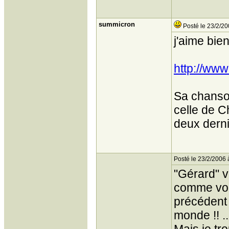
summicron
Posté le 23/2/20
j'aime bi
http://ww
Sa chanson
celle de C
deux derni
Posté le 23/2/2006 
"Gérard" v
comme vous
précédent 
monde !! ..