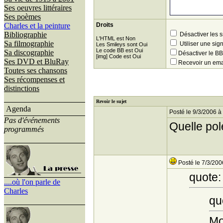
Ses oeuvres littéraires
Ses poèmes
Charles et la peinture
Droits
Bibliographie
Désactiver les 
L'HTML est Non
Sa filmographie
Utiliser une sig
Les Smileys sont Oui
Le code BB est Oui
Sa discographie
Désactiver le 
[img] Code est Oui
Ses DVD et BluRay
Recevoir un ema
Toutes ses chansons
Ses récompenses et
distinctions
Revoir le sujet
Agenda
Posté le 9/3/2006 à
Pas d'événements
Quelle pol
programmés
Posté le 7/3/200
quote:
....où l'on parle de
Charles
qu
Mo