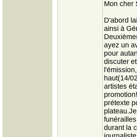
Mon cher 
D'abord l
ainsi à Gé
Deuxièmem
ayez un av
pour autan
discuter e
l'émission
haut(14/02
artistes é
promotion!
prétexte p
plateau.J
funéraille
durant la 
journaliste