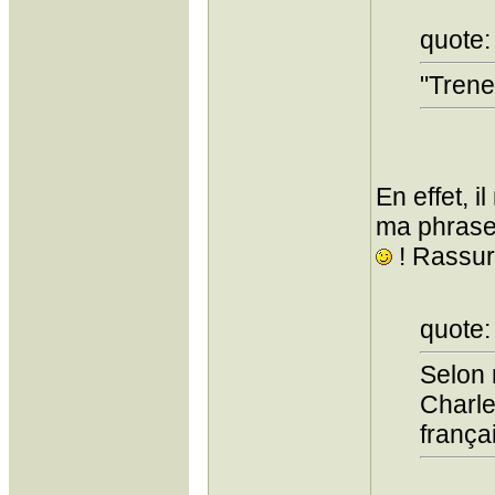
quote:
"Trene
En effet, i
ma phrase!
! Rassure
quote:
Selon 
Charle
frança