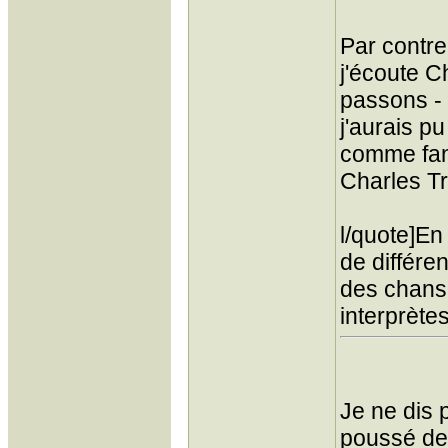
Par contr
j'écoute C
passons - 
j'aurais p
comme fa
Charles Tr
l/quote]En 
de différe
des chanso
interprètes
Je ne dis 
poussé de 