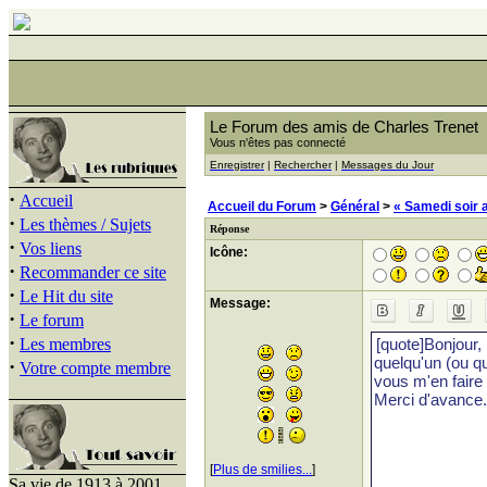
Le Forum des amis de Charles Trenet
Vous n'êtes pas connecté
Enregistrer
|
Rechercher
|
Messages du Jour
·
Accueil
Accueil du Forum
>
Général
>
« Samedi soir 
·
Les thèmes / Sujets
Réponse
·
Vos liens
Icône:
·
Recommander ce site
·
Le Hit du site
Message:
·
Le forum
·
Les membres
·
Votre compte membre
[
Plus de smilies...
]
Sa vie de 1913 à 2001