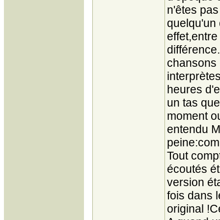
n'êtes pas
quelqu'un 
effet,entre
différence
chansons o
interprète
heures d'e
un tas que
moment ou 
entendu Mi
peine:comm
Tout compte
écoutés ét
version ét
fois dans 
original !C