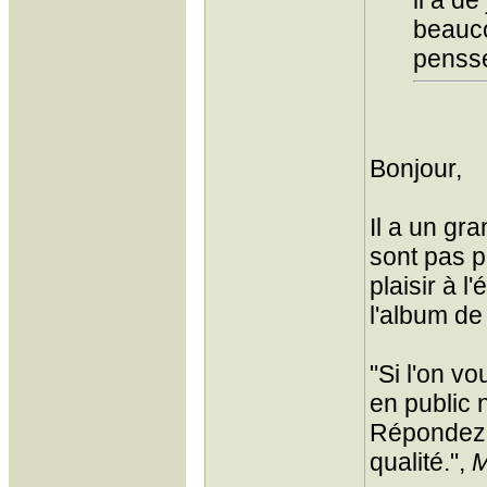
il a d
beauco
penss
Bonjour,
Il a un gr
sont pas p
plaisir à 
l'album de
"Si l'on v
en public 
Répondez q
qualité.",
M