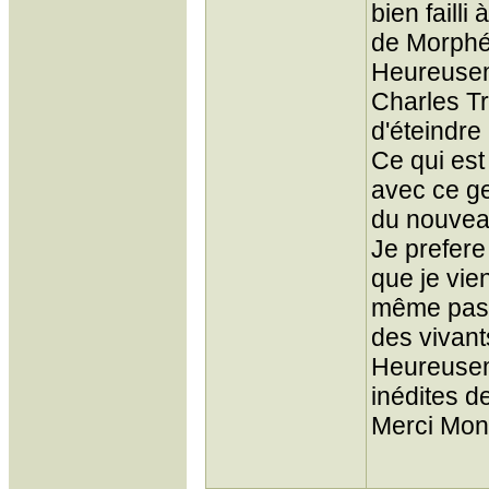
bien failli
de Morphé
Heureuseme
Charles T
d'éteindre l
Ce qui est 
avec ce ge
du nouveau
Je prefere
que je vie
même pas p
des vivants
Heureusem
inédites de
Merci Mons