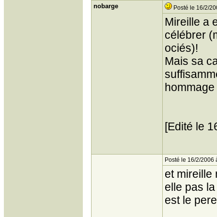
nobarge
Posté le 16/2/20
Mireille a
célébrer (
ociés)!
Mais sa ca
suffisamme
hommage 
[Edité le 
Posté le 16/2/2006 
et mireill
elle pas l
est le per