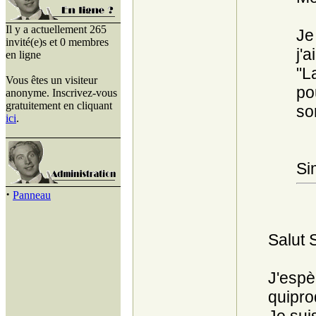
Il y a actuellement 265
Je
invité(e)s et 0 membres
j'
en ligne
"L
Vous êtes un visiteur
po
anonyme. Inscrivez-vous
gratuitement en cliquant
son
ici
.
Si
·
Panneau
Salut 
J'espè
quipro