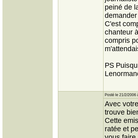
peiné de la
demander "
C'est comp
chanteur 
compris po
m'attendai
PS Puisqu
Lenormand
Posté le 21/2/2006 
Avec votre
trouve bie
Cette emis
ratée et p
vous faire