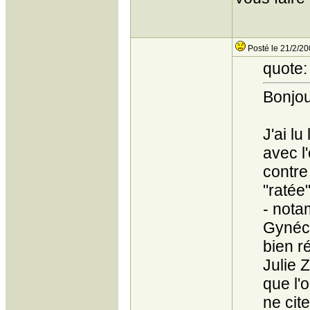
Posté le 21/2/20
quote:
Bonjou
J'ai l
avec l
contre
"ratée
- nota
Gynéco
bien ré
Julie Z
que l'
ne cite