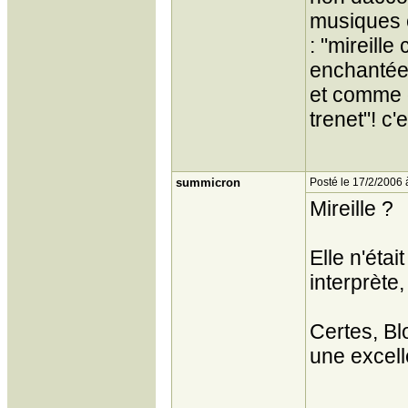
musiques ét
: "mireille
enchantée"!
et comme d
trenet"! c'
summicron
Posté le 17/2/2006 
Mireille ?
Elle n'éta
interprète
Certes, B
une excell