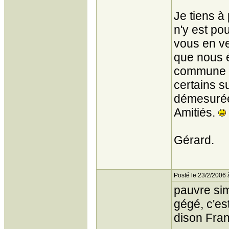
Je tiens à
n'y est po
vous en ve
que nous 
commune e
certains s
démesuré
Amitiés.
Gérard.
Posté le 23/2/2006 
pauvre simo
gégé, c'est
dison Fran