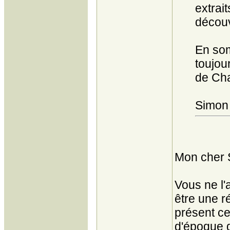
extrait
découve
En som
toujou
de Cha
Simon 
Mon cher 
Vous ne l'
être une r
présent ce 
d'époque q