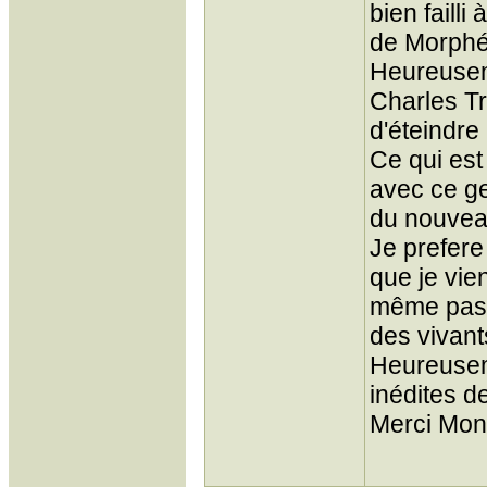
bien failli
de Morphé
Heureuseme
Charles T
d'éteindre l
Ce qui est 
avec ce ge
du nouveau
Je prefere
que je vie
même pas p
des vivants
Heureusem
inédites de
Merci Mons