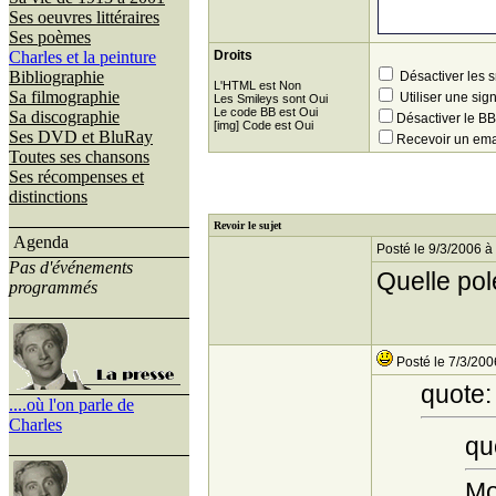
Ses oeuvres littéraires
Ses poèmes
Charles et la peinture
Droits
Bibliographie
Désactiver les 
L'HTML est Non
Sa filmographie
Utiliser une sig
Les Smileys sont Oui
Le code BB est Oui
Sa discographie
Désactiver le 
[img] Code est Oui
Ses DVD et BluRay
Recevoir un ema
Toutes ses chansons
Ses récompenses et
distinctions
Revoir le sujet
Agenda
Posté le 9/3/2006 à
Pas d'événements
Quelle pol
programmés
Posté le 7/3/200
quote:
....où l'on parle de
Charles
qu
Mo