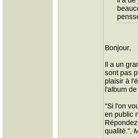
il a d
beauco
penss
Bonjour,
Il a un gr
sont pas p
plaisir à 
l'album de
"Si l'on v
en public 
Répondez q
qualité.",
M