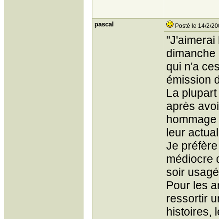
pascal
Posté le 14/2/20
"J'aimerai
dimanche m
qui n'a ce
émission d
La plupart
après avoi
hommage au
leur actual
Je préfère
médiocre d
soir usagé.
Pour les 
ressortir 
histoires,