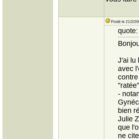
Posté le 21/2/20
quote:
Bonjou
J'ai l
avec l
contre
"ratée
- nota
Gynéco
bien ré
Julie Z
que l'
ne cite