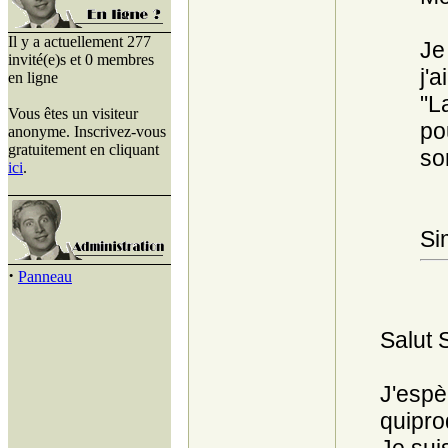
Il y a actuellement 277
Je
invité(e)s et 0 membres
j'
en ligne
"L
Vous êtes un visiteur
po
anonyme. Inscrivez-vous
gratuitement en cliquant
son
ici
.
Si
·
Panneau
Salut 
J'espè
quipro