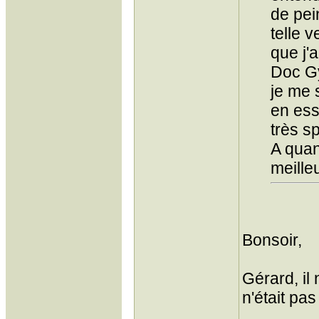
de pei
telle 
que j'
Doc Gy
je me 
en ess
très sp
A quan
meille
Bonsoir,
Gérard, il
n'était pas