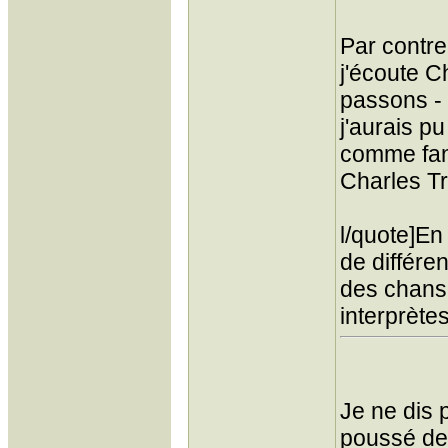
Par contr
j'écoute C
passons - 
j'aurais p
comme fa
Charles Tr
l/quote]En 
de différe
des chanso
interprètes
Je ne dis 
poussé de 