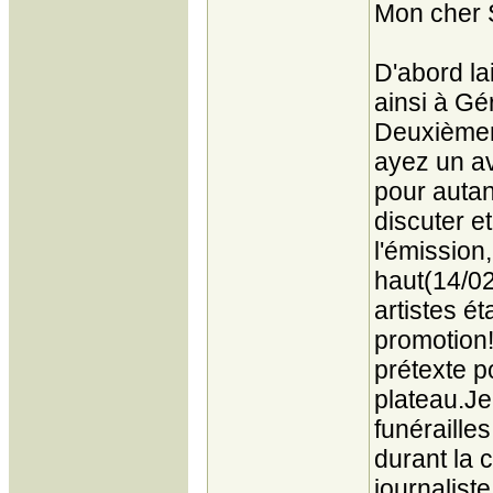
Mon cher 
D'abord l
ainsi à Gé
Deuxièmem
ayez un av
pour autan
discuter e
l'émission
haut(14/02
artistes é
promotion!
prétexte p
plateau.J
funéraille
durant la 
journaliste