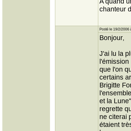
A quand un
chanteur d
Posté le 19/2/2006 
Bonjour,
J'ai lu la
l'émission 
que l'on q
certains a
Brigitte F
l'ensemble 
et la Lune"
regrette qu
ne citerai 
étaient trè