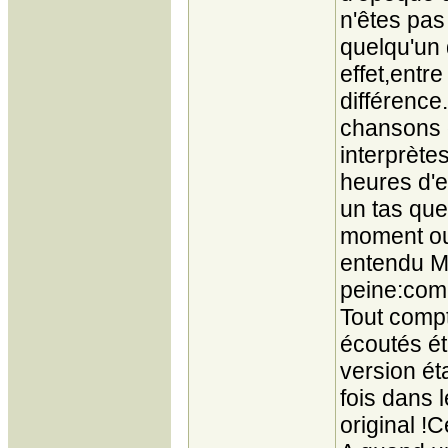
n'êtes pas
quelqu'un 
effet,entre
différence
chansons o
interprète
heures d'e
un tas que
moment ou 
entendu Mi
peine:comm
Tout compte
écoutés ét
version ét
fois dans 
original !C