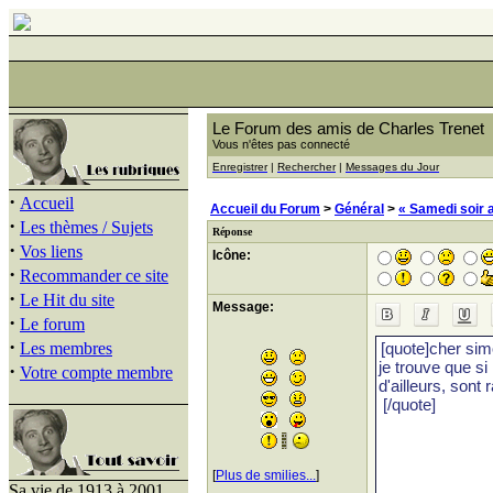
Le Forum des amis de Charles Trenet
Vous n'êtes pas connecté
Enregistrer
|
Rechercher
|
Messages du Jour
·
Accueil
Accueil du Forum
>
Général
>
« Samedi soir 
·
Les thèmes / Sujets
Réponse
·
Vos liens
Icône:
·
Recommander ce site
·
Le Hit du site
Message:
·
Le forum
·
Les membres
·
Votre compte membre
[
Plus de smilies...
]
Sa vie de 1913 à 2001