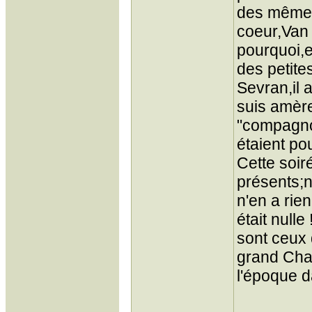
des mêmes
coeur,Van 
pourquoi,e
des petite
Sevran,il 
suis amère
"compagno
étaient po
Cette soir
présents;n
n'en a rie
était null
sont ceux 
grand Char
l'époque d