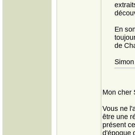
extrait
découve
En som
toujou
de Cha
Simon 
Mon cher 
Vous ne l'
être une r
présent ce 
d'époque q