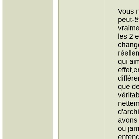
Vous n
peut-ê
vraime
les 2 
change
réelle
qui ai
effet,e
différ
que de
vérita
nettem
d'arch
avons 
ou jam
entend