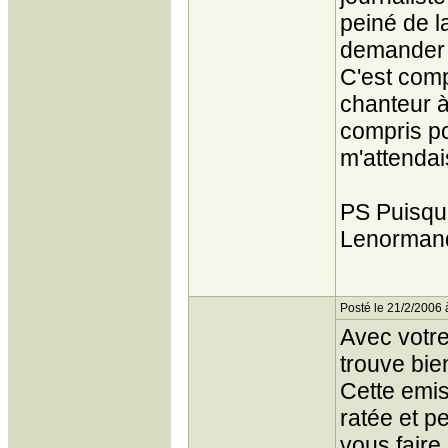
peiné de la
demander "
C'est comp
chanteur 
compris po
m'attendai
PS Puisqu
Lenormand
Posté le 21/2/2006 
Avec votre
trouve bie
Cette emis
ratée et p
vous faire