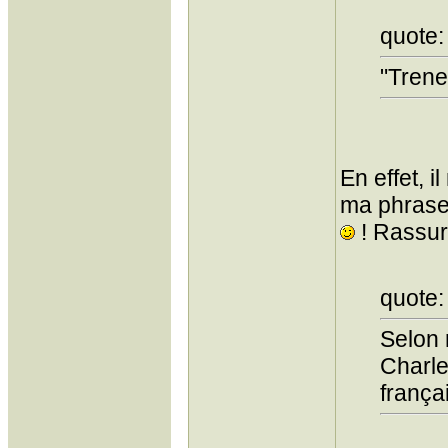
quote:
"Trene
En effet, i
ma phrase!
! Rassure
quote:
Selon 
Charle
frança