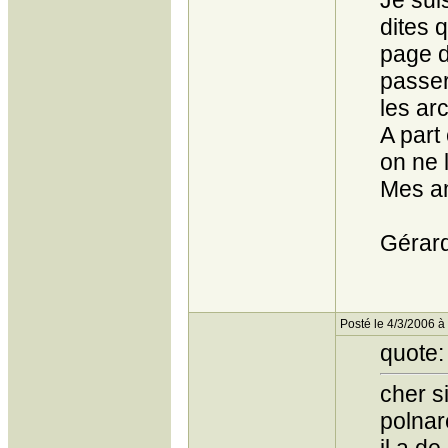
Je sui
dites q
page d
passer
les ar
A part
on ne 
Mes am
Gérar
Posté le 4/3/2006 à
quote:
cher s
polnar