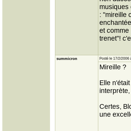
musiques ét
: "mireille
enchantée"!
et comme d
trenet"! c'
summicron
Posté le 17/2/2006 
Mireille ?
Elle n'éta
interprète
Certes, B
une excell