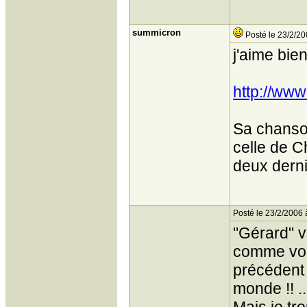
summicron
Posté le 23/2/20
j'aime bi
http://ww
Sa chanson
celle de C
deux derni
Posté le 23/2/2006 
"Gérard" v
comme vous
précédent 
monde !! ..