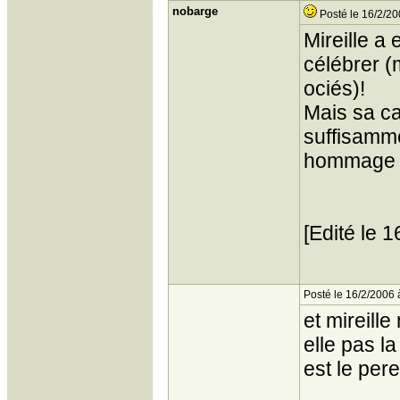
nobarge
Posté le 16/2/20
Mireille a
célébrer (
ociés)!
Mais sa ca
suffisamme
hommage 
[Edité le 
Posté le 16/2/2006 
et mireill
elle pas l
est le per