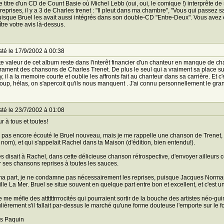
le titre d'un CD de Count Basie où Michel Lebb (oui, oui, le comique !) interprête 
 reprises, il y a 3 de Charles trenet : "Il pleut dans ma chambre", "Vous qui passez 
uisque Bruel les avait aussi intégrés dans son double-CD "Entre-Deux". Vous avez 
tre votre avis là-dessus.
té le 17/9/2002 à 00:38
te valeur de cet album reste dans l'interêt financier d'un chanteur en manque de c
ament des chansons de Charles Trenet. De plus le seul qui a vraiment sa place sur
, il a la memoire courte et oublie les affronts fait au chanteur dans sa carrière. Et 
up, hélas, on s'apercoit qu'ils nous manquent . J'ai connu personnellement le grand Char
té le 23/7/2002 à 01:08
r à tous et toutes!
i pas encore écouté le Bruel nouveau, mais je me rappelle une chanson de Trenet,
om), et qui s'appelait Rachel dans ta Maison (d'édition, bien entendu!).
s disait à Rachel, dans cette délicieuse chanson rétrospective, d'envoyer ailleurs 
r ses chansons reprises à toutes les sauces.
a part, je ne condamne pas nécessairement les reprises, puisque Jacques Normand (
lle La Mer. Bruel se situe souvent en quelque part entre bon et excellent, et c'est un
e me méfie des attttttrrrocités qui pourraient sortir de la bouche des artistes néo
ulièrement s'il fallait par-dessus le marché qu'une forme douteuse l'emporte sur le f
as Paquin