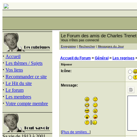
Le Forum des amis de Charles Trenet
Vous n'êtes pas connecté
Enregistrer
|
Rechercher
|
Messages du Jour
·
Accueil
Accueil du Forum
>
Général
>
Les reprises
>
·
Les thèmes / Sujets
Réponse
·
Vos liens
Icône:
·
Recommander ce site
·
Le Hit du site
Message:
·
Le forum
·
Les membres
·
Votre compte membre
[
Plus de smilies...
]
Sa vie de 1913 à 2001