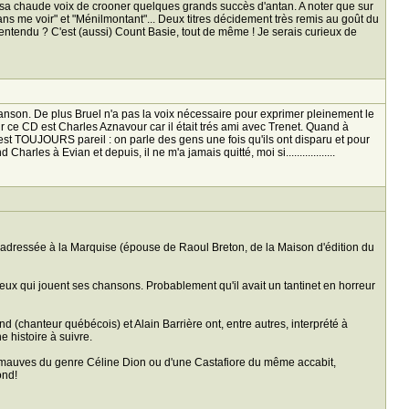
de sa chaude voix de crooner quelques grands succès d'antan. A noter que sur
sans me voir" et "Ménilmontant"... Deux titres décidement très remis au goût du
entendu ? C'est (aussi) Count Basie, tout de même ! Je serais curieux de
hanson. De plus Bruel n'a pas la voix nécessaire pour exprimer pleinement le
 ce CD est Charles Aznavour car il était trés ami avec Trenet. Quand à
c'est TOUJOURS pareil : on parle des gens une fois qu'ils ont disparu et pour
les à Evian et depuis, il ne m'a jamais quitté, moi si..................
 adressée à la Marquise (épouse de Raoul Breton, de la Maison d'édition du
ceux qui jouent ses chansons. Probablement qu'il avait un tantinet en horreur
chanteur québécois) et Alain Barrière ont, entre autres, interprété à
e histoire à suivre.
-guimauves du genre Céline Dion ou d'une Castafiore du même accabit,
ond!