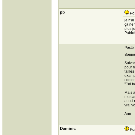
pb
Pos
je n'a
ça ne 
plus j
Patric
Posté 
Bonjo
Suivan
pour m
taillé
exampl
contem
"J'ai t
Mais a
mes am
aussi 
vrai v
Ann
Dominic
Pos