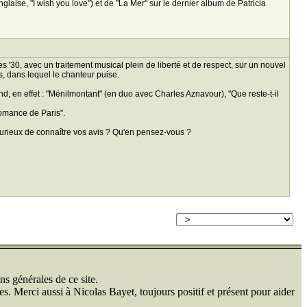
glaise, "I wish you love") et de "La Mer" sur le dernier album de Patricia
'30, avec un traitement musical plein de liberté et de respect, sur un nouvel
s, dans lequel le chanteur puise.
d, en effet : "Ménilmontant" (en duo avec Charles Aznavour), "Que reste-t-il
romance de Paris".
 curieux de connaître vos avis ? Qu'en pensez-vous ?
ns générales de ce site.
s. Merci aussi à Nicolas Bayet, toujours positif et présent pour aider