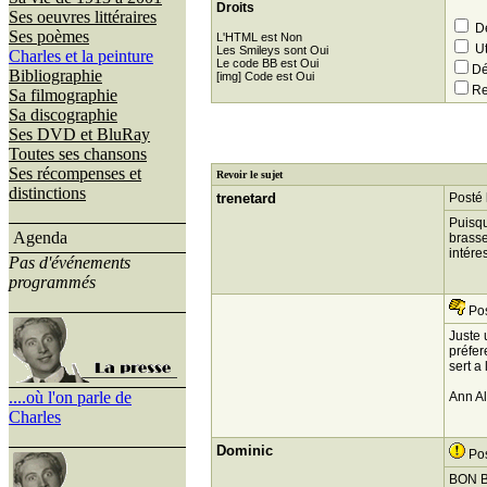
Droits
Ses oeuvres littéraires
Dé
Ses poèmes
L'HTML est Non
Ut
Les Smileys sont Oui
Charles et la peinture
Le code BB est Oui
Dé
Bibliographie
[img] Code est Oui
Re
Sa filmographie
Sa discographie
Ses DVD et BluRay
Toutes ses chansons
Ses récompenses et
Revoir le sujet
distinctions
trenetard
Posté 
Puisqu
Agenda
brasse
intére
Pas d'événements
programmés
Pos
Juste 
préfer
sert a
....où l'on parle de
Ann Al
Charles
Dominic
Pos
BON B