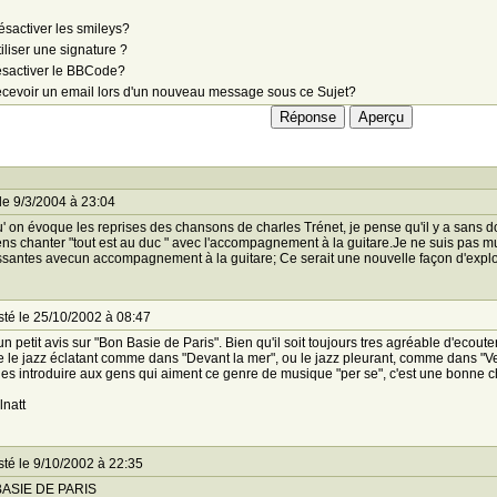
sactiver les smileys?
iliser une signature ?
sactiver le BBCode?
cevoir un email lors d'un nouveau message sous ce Sujet?
le 9/3/2004 à 23:04
' on évoque les reprises des chansons de charles Trénet, je pense qu'il y a sans d
ns chanter "tout est au duc " avec l'accompagnement à la guitare.Je ne suis pas m
ssantes avecun accompagnement à la guitare; Ce serait une nouvelle façon d'explore
té le 25/10/2002 à 08:47
un petit avis sur "Bon Basie de Paris". Bien qu'il soit toujours tres agréable d'ec
e le jazz éclatant comme dans "Devant la mer", ou le jazz pleurant, comme dans "V
 les introduire aux gens qui aiment ce genre de musique "per se", c'est une bonne 
lnatt
té le 9/10/2002 à 22:35
ASIE DE PARIS