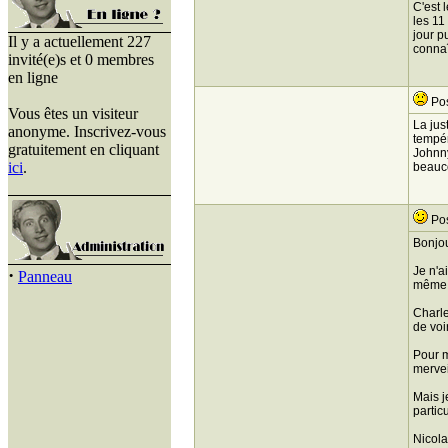
C'est 
les 11
jour p
Il y a actuellement 227
connaî
invité(e)s et 0 membres
en ligne
Pos
Vous êtes un visiteur
La jus
anonyme. Inscrivez-vous
tempér
gratuitement en cliquant
Johnny
ici
.
beauco
Pos
Bonjou
Je n'a
·
Panneau
même n
Charle
de voi
Pour m
mervei
Mais j
partic
Nicol