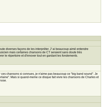
oute diverses façons de les interpréter. J' ai beaucoup aimé entendre
usicien mais certaines chansons de CT seraient sans doute très
r le répertoire et d'innover tout en gardant les fondements.
outer ces chansons si connues, je n'aime pas beaucoup ce "big band sound". Je
erlaine". Mais si quand-meme ce disque fait vivre les chansons de Charles et
chose.