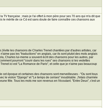
a TV française ; mais je l'ai offert à mon père pour ses 70 ans qui m'a dit que
mais le mérite de ce Cd est sans doute de faire connaître ces chansons aux
de j'évite les chansons de Charles Trenet chantées par d'autres artistes, car
 n'aime pas les "traductions" en anglais, car ils sont plutot des mots anglais
 cela, Charles lui-meme a souvent écrit des chansons pour les autres, par
, comment pourront "courir dans les rues" ses chansons si les vedettes
Trenet ici est "La Romance de Paris", et celle que je n'aime pas beaucoup
de cet époque et certaines des chansons sont merveilleuses - "Ou sont tous
ec le violon "Django" et "Le temps de cerises" inoubliable. J'etais charmée
jeune fille. Tous les mots me son revenus en l'écoutant. "Entre Deux", c'est un