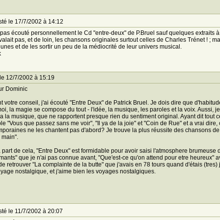
té le 17/7/2002 à 14:12
i pas écouté personnellement le Cd "entre-deux" de P.Bruel sauf quelques extraits à l
valait pas, et de loin, les chansons originales surtout celles de Charles Trénet ! ; 
eunes et de les sortir un peu de la médiocrité de leur univers musical.
k
le 12/7/2002 à 15:19
ur Dominic
t votre conseil, j'ai écouté "Entre Deux" de Patrick Bruel. Je dois dire que d'habitu
oi, la magie se compose du tout - l'idée, la musique, les paroles et la voix. Aussi, je
s a la musique, que ne rapportent presque rien du sentiment original. Ayant dit tout
e "Vous que passez sans me voir", "Il ya de la joie" et "Coin de Rue" et a vrai dire
poraines ne les chantent pas d'abord? Je trouve la plus réussite des chansons de 
a main".
 part de cela, "Entre Deux" est formidable pour avoir saisi l'atmosphere brumeuse 
ants" que je n'ai pas connue avant, "Que'est-ce qu'on attend pour etre heureux" av
de retrouver "La complainte de la butte" que j'avais en 78 tours quand d'étais (tres) 
oyage nostalgique, et j'aime bien les voyages nostalgiques.
té le 11/7/2002 à 20:07