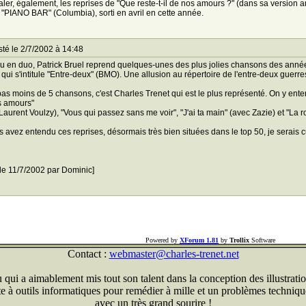
aler, également, les reprises de "Que reste-t-il de nos amours ?" (dans sa version an
 "PIANO BAR" (Columbia), sorti en avril en cette année.
té le 2/7/2002 à 14:48
u en duo, Patrick Bruel reprend quelques-unes des plus jolies chansons des années 
qui s'intitule "Entre-deux" (BMO). Une allusion au répertoire de l'entre-deux guerre
as moins de 5 chansons, c'est Charles Trenet qui est le plus représenté. On y enten
s amours"
Laurent Voulzy), "Vous qui passez sans me voir", "J'ai ta main" (avec Zazie) et "La 
s avez entendu ces reprises, désormais très bien situées dans le top 50, je serais
 le 11/7/2002 par Dominic]
Powered by
XForum 1.81
by
Trollix
Software
Contact :
webmaster@charles-trenet.net
qui a aimablement mis tout son talent dans la conception des illustratio
ite à outils informatiques pour remédier à mille et un problèmes technique
avec un très grand sourire !