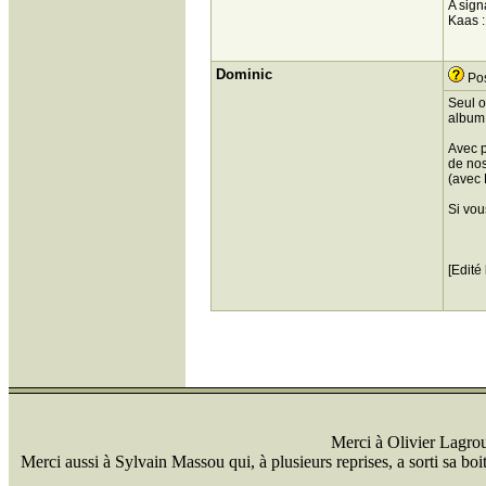
A sign
Kaas :
Dominic
Pos
Seul o
album 
Avec p
de no
(avec 
Si vou
[Edité
Merci à Olivier Lagrou 
Merci aussi à Sylvain Massou qui, à plusieurs reprises, a sorti sa bo