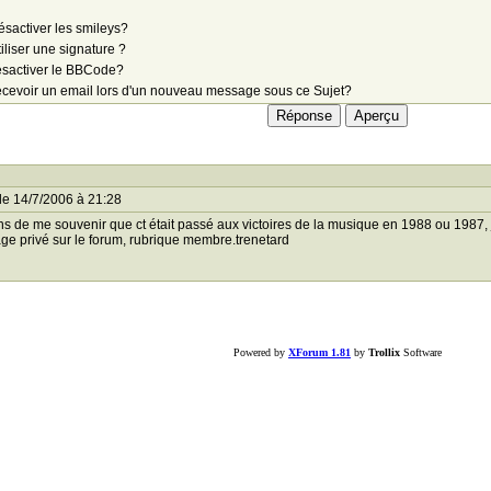
sactiver les smileys?
iliser une signature ?
sactiver le BBCode?
cevoir un email lors d'un nouveau message sous ce Sujet?
le 14/7/2006 à 21:28
ns de me souvenir que ct était passé aux victoires de la musique en 1988 ou 1987,
e privé sur le forum, rubrique membre.trenetard
Powered by
XForum 1.81
by
Trollix
Software