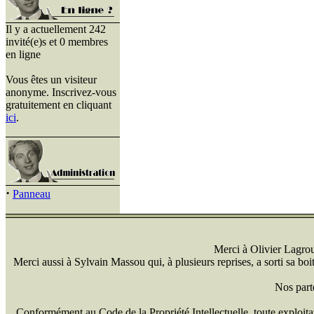
Il y a actuellement 242
invité(e)s et 0 membres
en ligne
Vous êtes un visiteur
anonyme. Inscrivez-vous
gratuitement en cliquant
ici
.
·
Panneau
Merci à Olivier Lagrou 
Merci aussi à Sylvain Massou qui, à plusieurs reprises, a sorti sa bo
Nos part
Conformément au Code de la Propriété Intellectuelle, toute exploitati