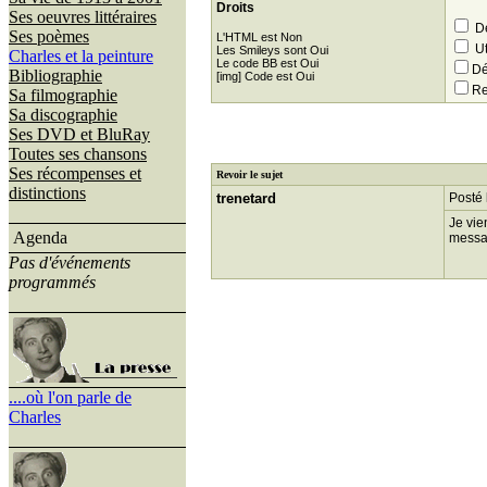
Droits
Ses oeuvres littéraires
Dé
Ses poèmes
L'HTML est Non
Ut
Les Smileys sont Oui
Charles et la peinture
Le code BB est Oui
Dé
Bibliographie
[img] Code est Oui
Re
Sa filmographie
Sa discographie
Ses DVD et BluRay
Toutes ses chansons
Ses récompenses et
Revoir le sujet
distinctions
trenetard
Posté 
Je vie
Agenda
messag
Pas d'événements
programmés
....où l'on parle de
Charles