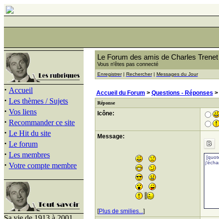
Le Forum des amis de Charles Trenet
Vous n'êtes pas connecté
Enregistrer
|
Rechercher
|
Messages du Jour
·
Accueil
Accueil du Forum
>
Questions - Réponses
·
Les thèmes / Sujets
Réponse
·
Vos liens
Icône:
·
Recommander ce site
·
Le Hit du site
Message:
·
Le forum
·
Les membres
·
Votre compte membre
[
Plus de smilies...
]
Sa vie de 1913 à 2001