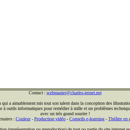
Contact :
webmaster@charles-trenet.net
qui a aimablement mis tout son talent dans la conception des illustratio
ite à outils informatiques pour remédier à mille et un problèmes technique
avec un très grand sourire !
enaires :
Couleur
-
Production vidéo
-
Conseils e-learning
-
Théâtre en e
on (représentation ou reproduction) de tout ou partie du site internet est