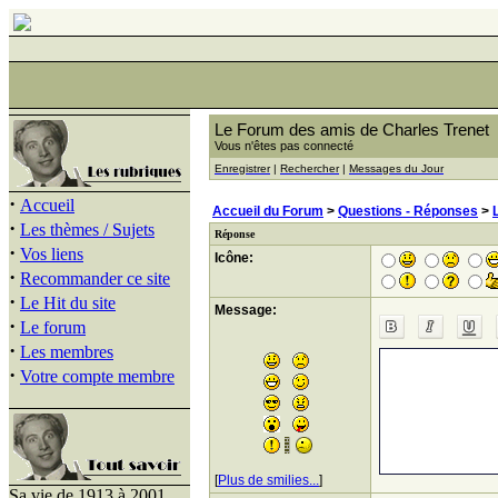
Le Forum des amis de Charles Trenet
Vous n'êtes pas connecté
Enregistrer
|
Rechercher
|
Messages du Jour
·
Accueil
Accueil du Forum
>
Questions - Réponses
>
·
Les thèmes / Sujets
Réponse
·
Vos liens
Icône:
·
Recommander ce site
·
Le Hit du site
Message:
·
Le forum
·
Les membres
·
Votre compte membre
[
Plus de smilies...
]
Sa vie de 1913 à 2001