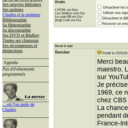
Droits
Ses oeuvres littéraires
Désactiver les 
Ses poèmes
L'HTML est Non
Utiliser une sig
Les Smileys sont Oui
Charles et la peinture
Le code BB est Oui
Désactiver le 
Bibliographie
[img] Code est Oui
Recevoir un ema
Sa filmographie
Sa discographie
Ses DVD et BluRay
Toutes ses chansons
Ses récompenses et
Revoir le sujet
distinctions
Duncker
Posté le 25/3/20
Merci beau
Agenda
maestro, L
Pas d'événements
programmés
sur YouTu
Je précise
1969, ce n
chez CBS 
....où l'on parle de
La chance 
Charles
pendant de
France-In