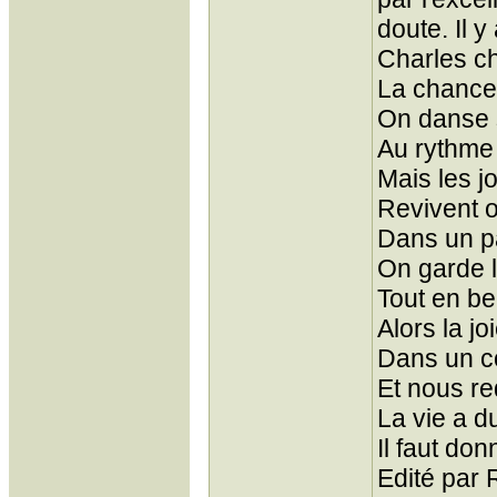
doute. Il y
Charles ch
La chance
On danse 
Au rythme
Mais les j
Revivent on
Dans un pa
On garde l
Tout en be
Alors la j
Dans un c
Et nous re
La vie a d
Il faut do
Edité par 