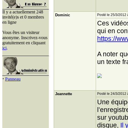
Il y a actuellement 248
Dominic
Posté le 25/3/2012 
invité(e)s et 0 membres
Ces vidéos
en ligne
qui en con
Vous êtes un visiteur
https://ww
anonyme. Inscrivez-vous
gratuitement en cliquant
ici
.
A noter qu
un texte f
·
Panneau
Jeannette
Posté le 24/3/2012 
Une équipe
l’enregist
sur youtub
disque,
Il