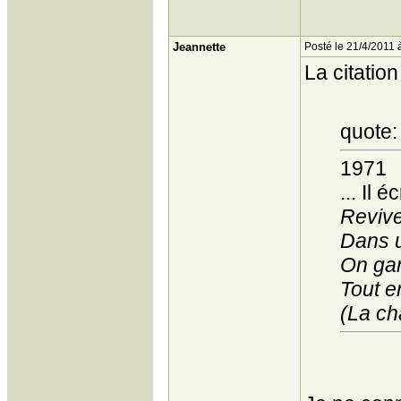
Jeannette
Posté le 21/4/2011 
La citation
quote:
1971
... Il éc
Reviven
Dans u
On gar
Tout e
(La c