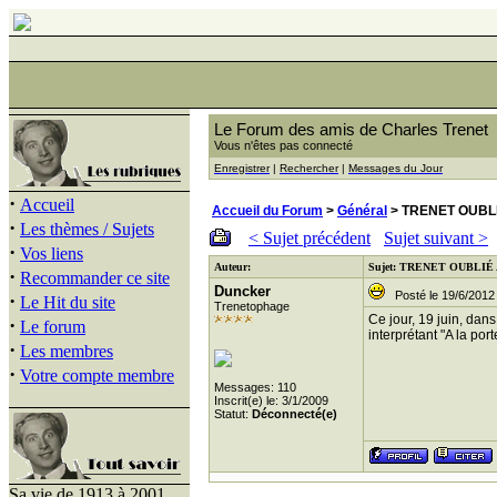
Le Forum des amis de Charles Trenet
Vous n'êtes pas connecté
Enregistrer
|
Rechercher
|
Messages du Jour
·
Accueil
Accueil du Forum
>
Général
> TRENET OUBL
·
Les thèmes / Sujets
< Sujet précédent
Sujet suivant >
·
Vos liens
Auteur:
Sujet: TRENET OUBLIÉ
·
Recommander ce site
Duncker
Posté le 19/6/2012 
·
Le Hit du site
Trenetophage
Ce jour, 19 juin, dan
·
Le forum
interprétant "A la po
·
Les membres
·
Votre compte membre
Messages: 110
Inscrit(e) le: 3/1/2009
Statut:
Déconnecté(e)
Sa vie de 1913 à 2001