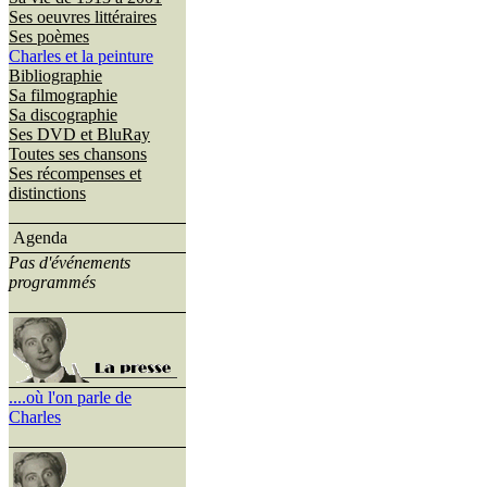
Ses oeuvres littéraires
Ses poèmes
Charles et la peinture
Bibliographie
Sa filmographie
Sa discographie
Ses DVD et BluRay
Toutes ses chansons
Ses récompenses et
distinctions
Agenda
Pas d'événements
programmés
....où l'on parle de
Charles