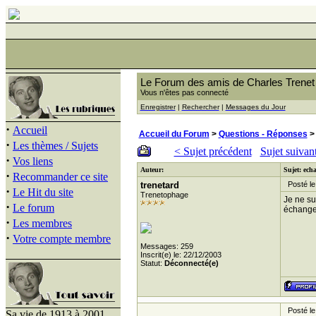
Le Forum des amis de Charles Trenet
Vous n'êtes pas connecté
Enregistrer
|
Rechercher
|
Messages du Jour
·
Accueil
Accueil du Forum
>
Questions - Réponses
>
·
Les thèmes / Sujets
< Sujet précédent
Sujet suivan
·
Vos liens
Auteur:
Sujet: ech
·
Recommander ce site
trenetard
Posté le
·
Le Hit du site
Trenetophage
Je ne su
·
Le forum
échanger
·
Les membres
·
Votre compte membre
Messages: 259
Inscrit(e) le: 22/12/2003
Statut:
Déconnecté(e)
Posté le
Sa vie de 1913 à 2001