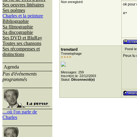
Non enregistré
Ses oeuvres littéraires
ok pour 
Ses poèmes
a+
Charles et la peinture
Bibliographie
Sa filmographie
Sa discographie
Ses DVD et BluRay
Toutes ses chansons
Ses récompenses et
trenetard
Posté le
distinctions
Trenetophage
Peux tu 
Agenda
Messages: 259
Pas d'événements
Inscrit(e) le: 22/12/2003
programmés
Statut:
Déconnecté(e)
....où l'on parle de
Charles