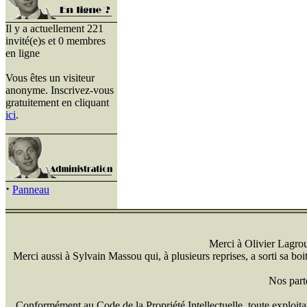
Il y a actuellement 221
invité(e)s et 0 membres
en ligne
Vous êtes un visiteur
anonyme. Inscrivez-vous
gratuitement en cliquant
ici
.
·
Panneau
Merci à Olivier Lagrou 
Merci aussi à Sylvain Massou qui, à plusieurs reprises, a sorti sa bo
Nos part
Conformément au Code de la Propriété Intellectuelle, toute exploitati