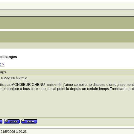
 echanges
t >
anges
 16/5/2006 à 22:12
iis pas MONSIEUR CHENU mais enfin j'aime compiler je dispose d'enregistrements t
 et bonjour à tous ceux que je n'ai point lu depuis un certain temps.Trenetard est d
 21/5/2006 à 20:23