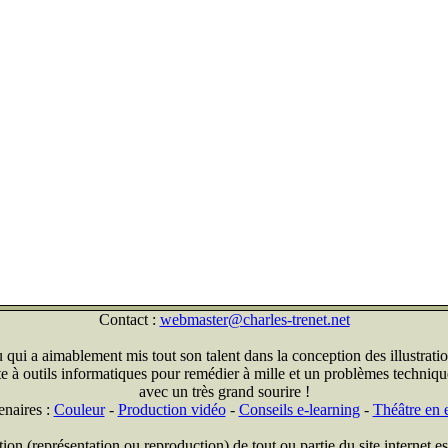
Contact :
webmaster@charles-trenet.net
qui a aimablement mis tout son talent dans la conception des illustratio
ite à outils informatiques pour remédier à mille et un problèmes technique
avec un très grand sourire !
enaires :
Couleur
-
Production vidéo
-
Conseils e-learning
-
Théâtre en e
on (représentation ou reproduction) de tout ou partie du site internet est