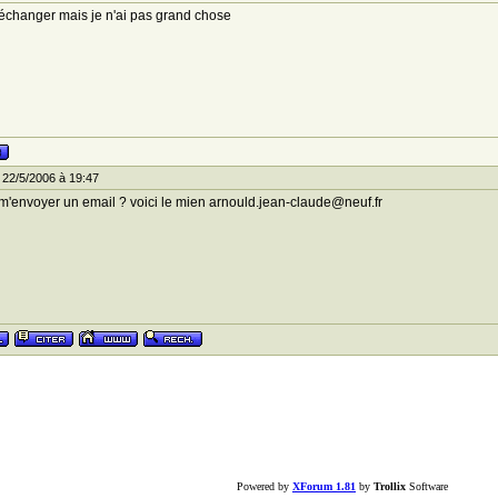
échanger mais je n'ai pas grand chose
 22/5/2006 à 19:47
m'envoyer un email ? voici le mien arnould.jean-claude@neuf.fr
Powered by
XForum 1.81
by
Trollix
Software