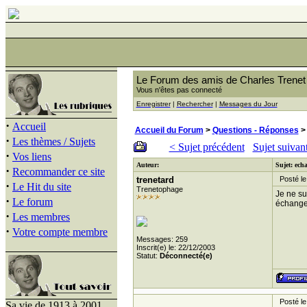
Le Forum des amis de Charles Trenet
Vous n'êtes pas connecté
Enregistrer
|
Rechercher
|
Messages du Jour
·
Accueil
Accueil du Forum
>
Questions - Réponses
>
·
Les thèmes / Sujets
< Sujet précédent
Sujet suivan
·
Vos liens
Auteur:
Sujet: ech
·
Recommander ce site
trenetard
Posté le
·
Le Hit du site
Trenetophage
Je ne su
·
Le forum
échanger
·
Les membres
·
Votre compte membre
Messages: 259
Inscrit(e) le: 22/12/2003
Statut:
Déconnecté(e)
Posté le
Sa vie de 1913 à 2001