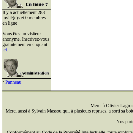
Il y a actuellement 283
invité(e)s et 0 membres
en ligne
Vous êtes un visiteur
anonyme. Inscrivez-vous
gratuitement en cliquant
ici
.
·
Panneau
Merci à Olivier Lagrou 
Merci aussi à Sylvain Massou qui, à plusieurs reprises, a sorti sa bo
Nos part
Conformément au Code de la Propriété Intellectuelle, toute exploitati