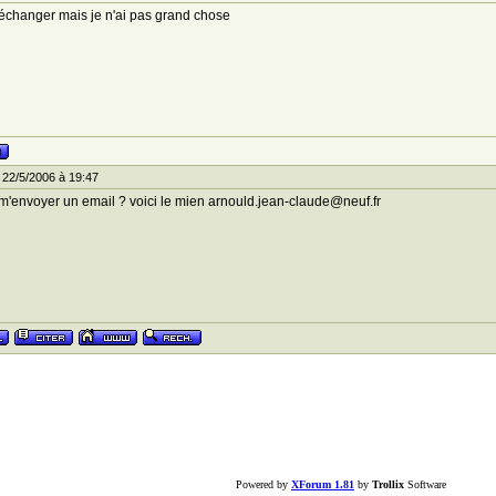
échanger mais je n'ai pas grand chose
 22/5/2006 à 19:47
m'envoyer un email ? voici le mien arnould.jean-claude@neuf.fr
Powered by
XForum 1.81
by
Trollix
Software