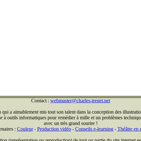
Contact :
webmaster@charles-trenet.net
qui a aimablement mis tout son talent dans la conception des illustratio
ite à outils informatiques pour remédier à mille et un problèmes technique
avec un très grand sourire !
enaires :
Couleur
-
Production vidéo
-
Conseils e-learning
-
Théâtre en e
on (représentation ou reproduction) de tout ou partie du site internet est