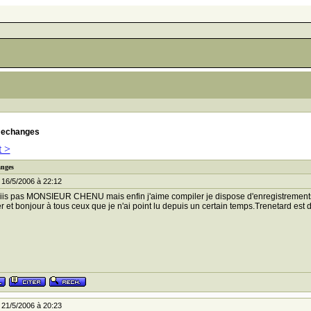
 echanges
t >
anges
 16/5/2006 à 22:12
iis pas MONSIEUR CHENU mais enfin j'aime compiler je dispose d'enregistrements t
 et bonjour à tous ceux que je n'ai point lu depuis un certain temps.Trenetard est d
 21/5/2006 à 20:23