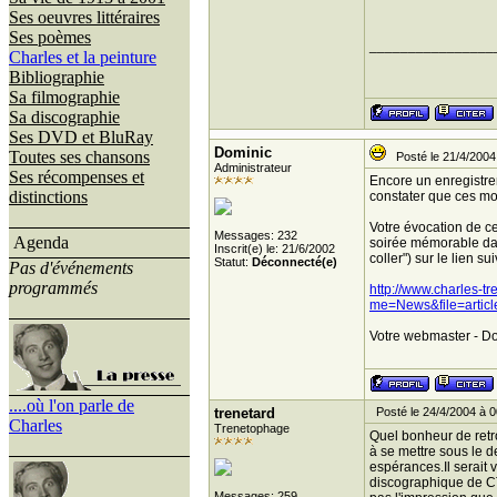
Ses oeuvres littéraires
Ses poèmes
________________
Charles et la peinture
Bibliographie
Sa filmographie
Sa discographie
Ses DVD et BluRay
Dominic
Toutes ses chansons
Posté le 21/4/2004
Administrateur
Ses récompenses et
Encore un enregistre
distinctions
constater que ces mo
Votre évocation de c
Messages: 232
Agenda
soirée mémorable dans 
Inscrit(e) le: 21/6/2002
coller") sur le lien sui
Statut:
Déconnecté(e)
Pas d'événements
programmés
http://www.charles-
me=News&file=artic
Votre webmaster - Do
....où l'on parle de
trenetard
Posté le 24/4/2004 à 0
Charles
Trenetophage
Quel bonheur de retro
à se mettre sous le d
espérances.Il serait
discographique de CT 
Messages: 259