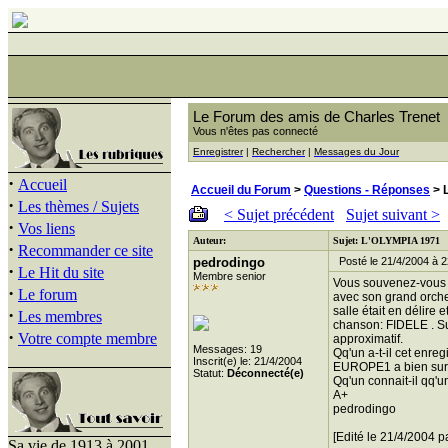
Le Forum des amis de Charles Trenet
Vous n'êtes pas connecté
Enregistrer
|
Rechercher
|
Messages du Jour
·
Accueil
Accueil du Forum
>
Questions - Réponses
> 
·
Les thèmes / Sujets
< Sujet précédent
Sujet suivant >
·
Vos liens
Auteur:
Sujet: L'OLYMPIA 1971
·
Recommander ce site
pedrodingo
Posté le 21/4/2004 à 2
·
Le Hit du site
Membre senior
Vous souvenez-vous d
·
Le forum
avec son grand orch
salle était en délire
·
Les membres
chanson: FIDELE . Sui
·
Votre compte membre
approximatif.
Messages: 19
Qq'un a-t-il cet enreg
Inscrit(e) le: 21/4/2004
EUROPE1 a bien sur 
Statut:
Déconnecté(e)
Qq'un connait-il qq'
A+
pedrodingo
[Edité le 21/4/2004 p
Sa vie de 1913 à 2001