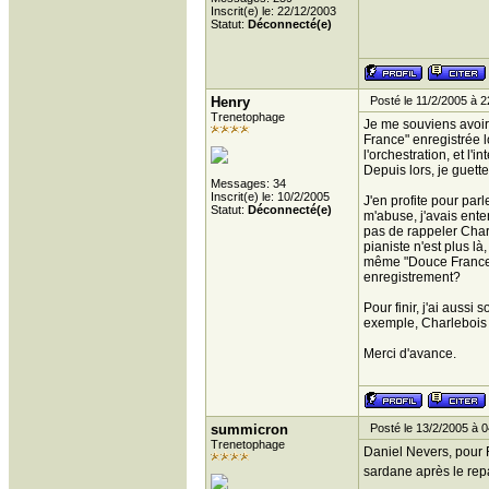
Inscrit(e) le: 22/12/2003
Statut:
Déconnecté(e)
Henry
Posté le 11/2/2005 à 2
Trenetophage
Je me souviens avoir
France" enregistrée 
l'orchestration, et l'
Depuis lors, je guett
Messages: 34
Inscrit(e) le: 10/2/2005
J'en profite pour par
Statut:
Déconnecté(e)
m'abuse, j'avais ente
pas de rappeler Charl
pianiste n'est plus l
même "Douce France",
enregistrement?
Pour finir, j'ai auss
exemple, Charlebois e
Merci d'avance.
summicron
Posté le 13/2/2005 à 0
Trenetophage
Daniel Nevers, pour 
sardane après le rep