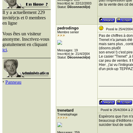
pas l'impression que 
Inscrit(e) le: 22/12/2003
de la vente des cd d
Statut:
Déconnecté(e)
Il y a actuellement 229
invité(e)s et 0 membres
en ligne
pedrodingo
Posté le 25/4/2004
Membre senior
Vous êtes un visiteur
Pas de chiffres à don
anonyme. Inscrivez-vous
Trenet n'a jamais ét
gratuitement en cliquant
mais sans plus , cont
(disons plutôt
ici
.
Messages: 19
son envol !) c'est pir
Inscrit(e) le: 21/4/2004
Le casier "Trenet" ,à
Statut:
Déconnecté(e)
car peu de ventes. Il 
Hier , j'ai vu l'inté
d'un pick-up TEPPAZ! A
·
Panneau
________________
trenetard
Posté le 25/4/2004 à 2
Trenetophage
Espérons que l'on n'a
beaucoup d'éditions n
suicider tout de suite .
Messages: 259