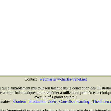
Contact :
webmaster@charles-trenet.net
qui a aimablement mis tout son talent dans la conception des illustratio
ite à outils informatiques pour remédier à mille et un problèmes technique
avec un très grand sourire !
enaires :
Couleur
-
Production vidéo
-
Conseils e-learning
-
Théâtre en e
on (représentation ou reproduction) de tout ou partie du site internet est