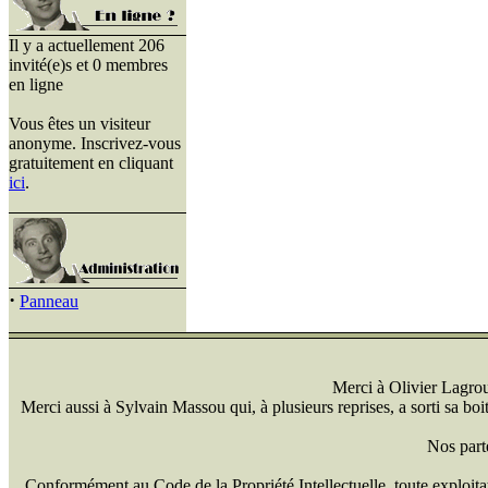
Il y a actuellement 206
invité(e)s et 0 membres
en ligne
Vous êtes un visiteur
anonyme. Inscrivez-vous
gratuitement en cliquant
ici
.
·
Panneau
Merci à Olivier Lagrou 
Merci aussi à Sylvain Massou qui, à plusieurs reprises, a sorti sa bo
Nos part
Conformément au Code de la Propriété Intellectuelle, toute exploitati