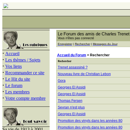
Le Forum des amis de Charles Trenet
Vous n'êtes pas connecté
Enregistrer
|
Rechercher
|
Messages du Jour
·
Accueil
Accueil du Forum
> Rechercher
·
Les thèmes / Sujets
Rechercher
·
Vos liens
Trenet assassiné ?
·
Recommander ce site
Nouveau livre de Christian Lebon
·
Le Hit du site
Gora
·
Le forum
Georges El Assidi
·
Les membres
Georges El Assidi
·
Votre compte membre
Thomas Fersen
Sevran n'est plus
Georges El Assidi
Promotion des vinyls dans les années 80
Promotion des vinyls dans les années 80
Sa vie de 1913 à 2001