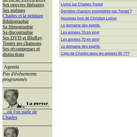
Ses oeuvres littéraires
Livres sur Charles Trenet
Ses poèmes
Dernière chanson enregistrée par Trenet ?
Charles et la peinture
Nouveau livre de Christian Lebon
Bibliographie
Le domaine des esprits.
Sa filmographie
Sa discographie
Les années 70 en vinyl
Ses DVD et BluRay
Les années 70 en vinyl
Toutes ses chansons
Le domaine des esprits.
Ses récompenses et
Clips de Charles dans les années 90 ???
distinctions
Agenda
Pas d'événements
programmés
....où l'on parle de
Charles