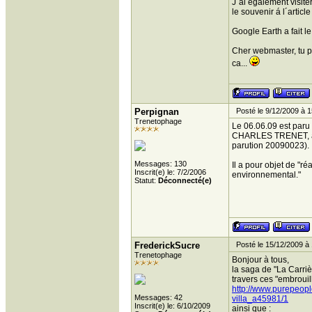
J´ai également visite
le souvenir á l´artic
Google Earth a fait le
Cher webmaster, tu p
ca...
Perpignan
Posté le 9/12/2009 à 1
Trenetophage
Le 06.06.09 est par
CHARLES TRENET, avec
parution 20090023).
Messages: 130
Il a pour objet de "ré
Inscrit(e) le: 7/2/2006
environnemental."
Statut:
Déconnecté(e)
FrederickSucre
Posté le 15/12/2009 à 
Trenetophage
Bonjour à tous,
la saga de "La Carriè
travers ces "embrouil
http://www.purepeopl
Messages: 42
villa_a45981/1
Inscrit(e) le: 6/10/2009
ainsi que :