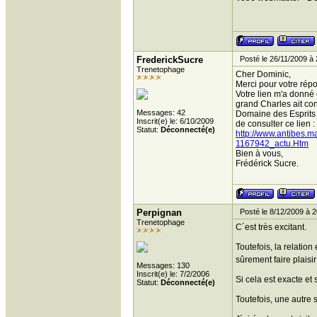
FrederickSucre
Posté le 26/11/2009 à 
Trenetophage
Cher Dominic,
Merci pour votre répo
Votre lien m'a donné 
grand Charles ait con
Messages: 42
Domaine des Esprits !
Inscrit(e) le: 6/10/2009
de consulter ce lien :
Statut:
Déconnecté(e)
http://www.antibes.m
1167942_actu.Htm
Bien à vous,
Frédérick Sucre.
Perpignan
Posté le 8/12/2009 à 2
Trenetophage
C´est très excitant.
Toutefois, la relatio
sûrement faire plaisi
Messages: 130
Inscrit(e) le: 7/2/2006
Si cela est exacte et 
Statut:
Déconnecté(e)
Toutefois, une autre 