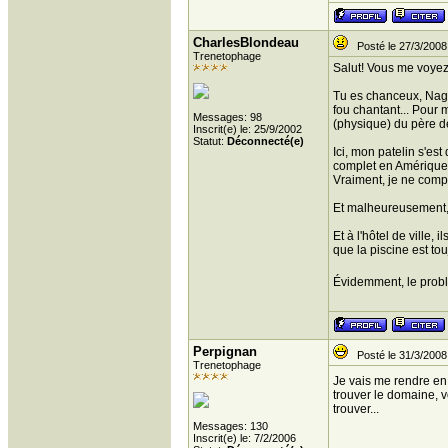
CharlesBlondeau
Posté le 27/3/2008
Trenetophage
Salut! Vous me voyez
Tu es chanceux, Nagib
fou chantant... Pour 
Messages: 98
(physique) du père d
Inscrit(e) le: 25/9/2002
Statut:
Déconnecté(e)
Ici, mon patelin s'es
complet en Amérique d
Vraiment, je ne comp
Et malheureusement, c
Et à l'hôtel de ville,
que la piscine est tou
Évidemment, le problèm
Perpignan
Posté le 31/3/2008
Trenetophage
Je vais me rendre en
trouver le domaine, v
trouver...
Messages: 130
Inscrit(e) le: 7/2/2006