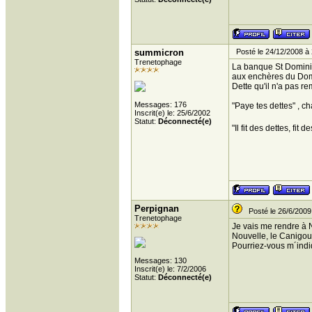
summicron
Posté le 24/12/2008 à 
Trenetophage
La banque St Dominiq
aux enchères du Domai
Dette qu'il n'a pas re
Messages: 176
"Paye tes dettes" , c
Inscrit(e) le: 25/6/2002
Statut:
Déconnecté(e)
"Il fit des dettes, fit
Perpignan
Posté le 26/6/2009
Trenetophage
Je vais me rendre à N
Nouvelle, le Canigou,
Pourriez-vous m´indi
Messages: 130
Inscrit(e) le: 7/2/2006
Statut:
Déconnecté(e)