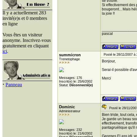
se trouve.
Si effectivement des
bougeront... Mais hél
Il y a actuellement 283
la joie !!
invité(e)s et 0 membres
en ligne
________________
pascal
Vous êtes un visiteur
anonyme. Inscrivez-vous
gratuitement en cliquant
ici
.
summicron
Posté le 28/11/2007 à 
Trenetophage
Bonjour,
Serai-il possible d'a
Messages: 176
Merci
Inscrit(e) le: 25/6/2002
·
Panneau
Statut:
Déconnecté(e)
Dominic
Posté le 28/11/200
Administrateur
Bien triste, tout cela, 
Je garde un beau souve
effectivement, transf
pantagruélique qu'il 
Messages: 232
Inscrit(e) le: 21/6/2002
Georges El ass idi, v