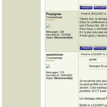
Perpignan
Posté le 30/11/2007 à 
Trenetophage
"Après moi, le deluge"
Dans le conférence d
voir Chorus No. 28 / 
Pour nous, c´est triste
Messages: 130
Il n´a pas volu que 
Inscrit(e) le: 7/2/2006
A mon gout, j´aurais
Statut:
Déconnecté(e)
summicron
Posté le 1/12/2007 à 1
Trenetophage
quote:
Georges El ass
Messages: 176
Inscrit(e) le: 25/6/2002
Statut:
Déconnecté(e)
Je ne pense pas que 
ne peut qu'être en in
ancien. Cela expliquer
possible. Et CT avai
Un héritage infernal
[Edité le 1/12/2007 p