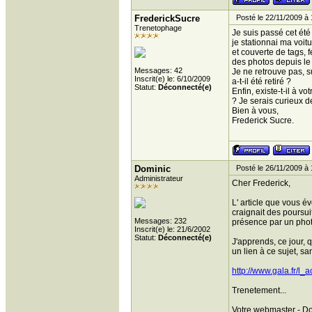
FrederickSucre
Posté le 22/11/2009 à 
Trenetophage
Je suis passé cet ét
je stationnai ma voitu
et couverte de tags, 
des photos depuis le
Messages: 42
Je ne retrouve pas, s
Inscrit(e) le: 6/10/2009
a-t-il été retiré ?
Statut:
Déconnecté(e)
Enfin, existe-t-il à 
? Je serais curieux de
Bien à vous,
Frederick Sucre.
Dominic
Posté le 26/11/2009 à 
Administrateur
Cher Frederick,
L' article que vous é
craignait des poursui
Messages: 232
présence par un phot
Inscrit(e) le: 21/6/2002
Statut:
Déconnecté(e)
J'apprends, ce jour, 
un lien à ce sujet, s
http://www.gala.fr/l
Trenetement...
Votre webmaster - D