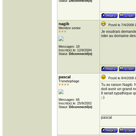
Statut:
Déconnecté(e)
nagib
Posté le 7/4/2008 
Membre senior
Je voudrais demander
ister au domaine des 
Messages: 18
Inscrit(e) le: 12/9/2004
Statut:
Déconnecté(e)
pascal
Posté le 8/4/2008 
Trenetophage
Tu as raison Nagib. 
doit avoir un grand 
Il serait sypathique
;-)
Messages: 66
Inscrit(e) le: 25/9/2002
Statut:
Déconnecté(e)
________________
pascal