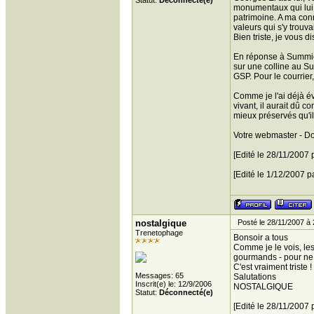
Statut:
Déconnecté(e)
monumentaux qui lui o
patrimoine. A ma con
valeurs qui s'y trouvai
Bien triste, je vous dis
En réponse à Summicr
sur une colline au Sud
GSP. Pour le courrier
Comme je l'ai déjà év
vivant, il aurait dû c
mieux préservés qu'il
Votre webmaster - D
[Edité le 28/11/2007 
[Edité le 1/12/2007 p
nostalgique
Posté le 28/11/2007 à 
Trenetophage
Bonsoir a tous
Comme je le vois, les
gourmands - pour ne 
C'est vraiment triste !
Messages: 65
Salutations
Inscrit(e) le: 12/9/2006
NOSTALGIQUE
Statut:
Déconnecté(e)
[Edité le 28/11/2007 