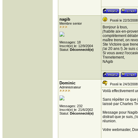
nagib
Posté le 22/3/2008
Membre senior
Bonjour à tous,
j'habite aix-en-prove
complétement délabré 
maître trenet, on revo
Messages: 18
Ste Victoire que trene
Inscrit(e) le: 12/9/2004
j'ai 20 ans !) Je suis
Statut:
Déconnecté(e)
Si vous avez l'occasi
Trenetement,
NAgib
Dominic
Posté le 24/3/2008
Administrateur
Voilà effectivement u
Sans répéter ce que j'
laissé par Charles Tr
Messages: 232
Inscrit(e) le: 21/6/2002
Message pour Nagib-Fl
Statut:
Déconnecté(e)
distrait que je suis,
réunion.
Votre webmaster, Do