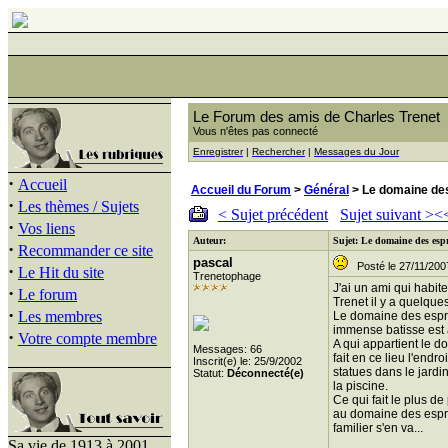
Le Forum des amis de Charles Trenet
Vous n'êtes pas connecté
Enregistrer
|
Rechercher
|
Messages du Jour
·
Accueil
Accueil du Forum
>
Général
> Le domaine des
·
Les thèmes / Sujets
< Sujet précédent
Sujet suivant >
<
·
Vos liens
Auteur:
Sujet: Le domaine des espr
·
Recommander ce site
pascal
Posté le 27/11/200
·
Le Hit du site
Trenetophage
J'ai un ami qui habit
·
Le forum
Trenet il y a quelque
·
Les membres
Le domaine des esprit 
immense batisse est à 
·
Votre compte membre
A qui appartient le 
Messages: 66
fait en ce lieu l'endr
Inscrit(e) le: 25/9/2002
statues dans le jardin
Statut:
Déconnecté(e)
la piscine.
Ce qui fait le plus d
au domaine des esprit
familier s'en va...
Sa vie de 1913 à 2001