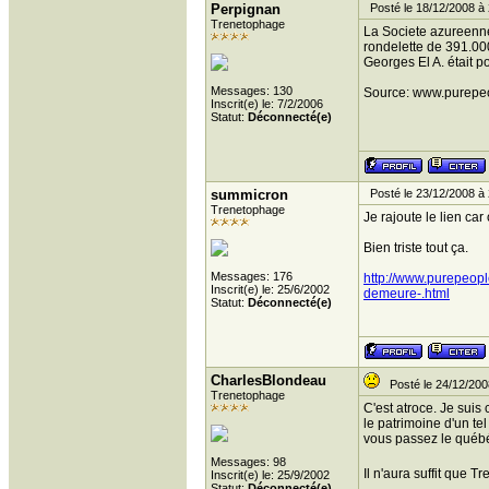
Perpignan
Posté le 18/12/2008 à 
Trenetophage
La Societe azureenne
rondelette de 391.00
Georges El A. était 
Messages: 130
Source: www.purepe
Inscrit(e) le: 7/2/2006
Statut:
Déconnecté(e)
summicron
Posté le 23/12/2008 à 
Trenetophage
Je rajoute le lien ca
Bien triste tout ça.
Messages: 176
http://www.purepeop
Inscrit(e) le: 25/6/2002
demeure-.html
Statut:
Déconnecté(e)
CharlesBlondeau
Posté le 24/12/200
Trenetophage
C'est atroce. Je suis
le patrimoine d'un te
vous passez le québ
Messages: 98
Il n'aura suffit que T
Inscrit(e) le: 25/9/2002
Statut:
Déconnecté(e)