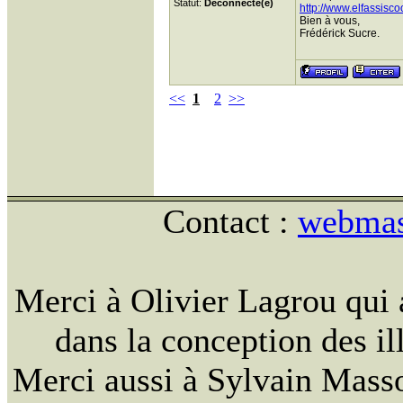
Statut:
Déconnecté(e)
http://www.elfassisc
Bien à vous,
Frédérick Sucre.
<<
1
2
>>
Contact :
webmast
Merci à Olivier Lagrou qui 
dans la conception des ill
Merci aussi à Sylvain Massou