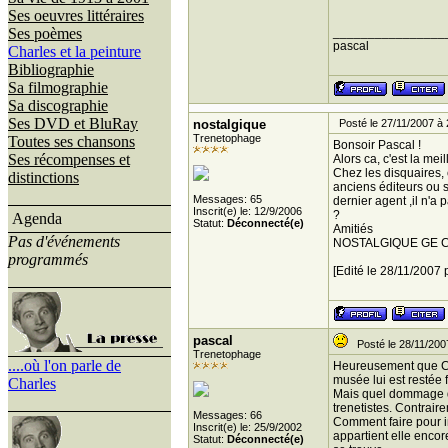
Ses oeuvres littéraires
Ses poèmes
________________
pascal
Charles et la peinture
Bibliographie
Sa filmographie
Sa discographie
Ses DVD et BluRay
nostalgique
Posté le 27/11/2007 à 
Trenetophage
Toutes ses chansons
Bonsoir Pascal !
Ses récompenses et
Alors ca, c'est la mei
Chez les disquaires, 
distinctions
anciens éditeurs ou s
Messages: 65
dernier agent ,il n'a
Inscrit(e) le: 12/9/2006
?
Agenda
Statut:
Déconnecté(e)
Amitiés
Pas d'événements
NOSTALGIQUE GE 
programmés
[Edité le 28/11/2007 
pascal
Posté le 28/11/200
Trenetophage
....où l'on parle de
Heureusement que Cha
musée lui est restée f
Charles
Mais quel dommage qu
trenetistes. Contrair
Messages: 66
Comment faire pour in
Inscrit(e) le: 25/9/2002
appartient elle encor
Statut:
Déconnecté(e)