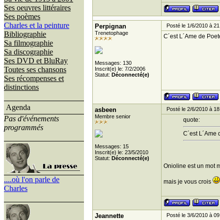
Ses oeuvres littéraires
Ses poèmes
Charles et la peinture
Perpignan
Posté le 1/6/2010 à 21
Bibliographie
Trenetophage
C´est L´Ame de Poete
Sa filmographie
Sa discographie
Ses DVD et BluRay
Messages: 130
Toutes ses chansons
Inscrit(e) le: 7/2/2006
Statut:
Déconnecté(e)
Ses récompenses et
distinctions
Agenda
asbeen
Posté le 2/6/2010 à 18
Membre senior
Pas d'événements
quote:
programmés
C´est L´Ame d
Messages: 15
Inscrit(e) le: 23/5/2010
Statut:
Déconnecté(e)
Onioline est un mot 
....où l'on parle de
mais je vous crois
Charles
Jeannette
Posté le 3/6/2010 à 09