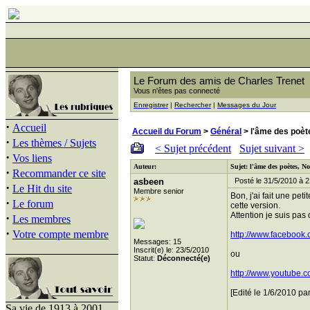
Le Forum des amis de Charles Trenet
Vous n'êtes pas connecté
Enregistrer
|
Rechercher
|
Messages du Jour
·
Accueil
Accueil du Forum
>
Général
> l'âme des poèt
·
Les thèmes / Sujets
< Sujet précédent
Sujet suivant >
·
Vos liens
Auteur:
Sujet: l'âme des poètes, No
·
Recommander ce site
asbeen
Posté le 31/5/2010 à 2
·
Le Hit du site
Membre senior
Bon, j'ai fait une pe
·
Le forum
cette version.
Attention je suis pas 
·
Les membres
·
Votre compte membre
http://www.faceboo
Messages: 15
Inscrit(e) le: 23/5/2010
ou
Statut:
Déconnecté(e)
http://www.youtube
[Edité le 1/6/2010 pa
Sa vie de 1913 à 2001