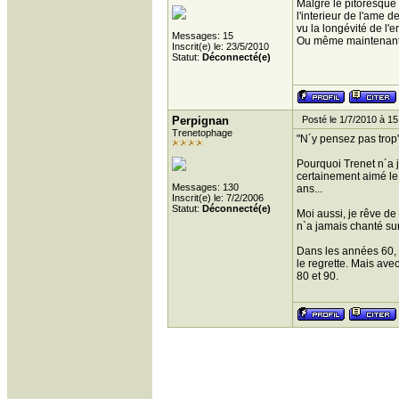
Malgré le pitoresque 
l'interieur de l'ame d
vu la longévité de l'e
Messages: 15
Ou même maintenant p
Inscrit(e) le: 23/5/2010
Statut:
Déconnecté(e)
Perpignan
Posté le 1/7/2010 à 15
Trenetophage
"N´y pensez pas trop"
Pourquoi Trenet n´a 
certainement aimé le
Messages: 130
ans...
Inscrit(e) le: 7/2/2006
Statut:
Déconnecté(e)
Moi aussi, je rêve de 
n`a jamais chanté sur
Dans les années 60, i
le regrette. Mais avec 
80 et 90.