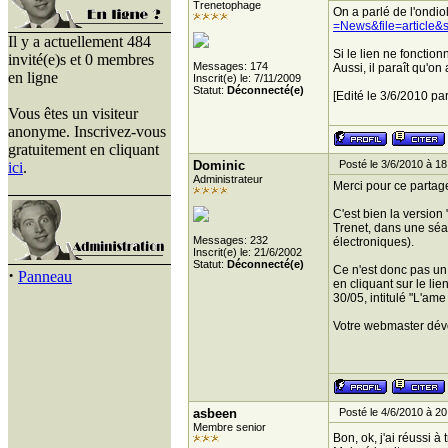
Trenetophage
On a parlé de l'ondio
=News&file=article&
Il y a actuellement 484
Si le lien ne fonction
invité(e)s et 0 membres
Messages: 174
Aussi, il paraît qu'on
en ligne
Inscrit(e) le: 7/11/2009
Statut:
Déconnecté(e)
[Edité le 3/6/2010 pa
Vous êtes un visiteur
anonyme. Inscrivez-vous
gratuitement en cliquant
Dominic
Posté le 3/6/2010 à 18
ici
.
Administrateur
Merci pour ce partag
C'est bien la version
Trenet, dans une séan
Messages: 232
électroniques).
Inscrit(e) le: 21/6/2002
Statut:
Déconnecté(e)
Ce n'est donc pas un 
·
Panneau
en cliquant sur le li
30/05, intitulé "L'am
Votre webmaster dév
asbeen
Posté le 4/6/2010 à 20
Membre senior
Bon, ok, j'ai réussi à 