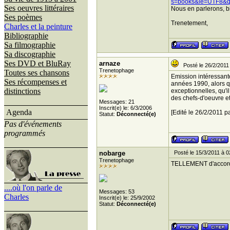
s=books&ie=UTF8&q
Ses oeuvres littéraires
Nous en parlerons, bie
Ses poèmes
Trenetement,
Charles et la peinture
Bibliographie
Sa filmographie
Sa discographie
Ses DVD et BluRay
arnaze
Posté le 26/2/2011
Trenetophage
Toutes ses chansons
Emission intéressan
Ses récompenses et
années 1990, alors que
distinctions
exceptionnelles, qu'i
des chefs-d'oeuvre et
Messages: 21
Inscrit(e) le: 6/3/2006
Agenda
[Edité le 26/2/2011 p
Statut:
Déconnecté(e)
Pas d'événements
programmés
nobarge
Posté le 15/3/2011 à 0
Trenetophage
TELLEMENT d'accord 
....où l'on parle de
Messages: 53
Charles
Inscrit(e) le: 25/9/2002
Statut:
Déconnecté(e)