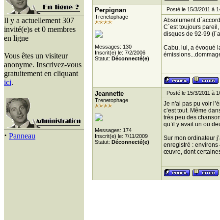
Perpignan
Posté le 15/3/2011 à 1
Trenetophage
Il y a actuellement 307
Absolument d´accord
C´est toujours pareil
invité(e)s et 0 membres
disques de 92-99 (l´
en ligne
Messages: 130
Cabu, lui, a évoqué l
Inscrit(e) le: 7/2/2006
émissions...dommag
Vous êtes un visiteur
Statut:
Déconnecté(e)
anonyme. Inscrivez-vous
gratuitement en cliquant
ici
.
Jeannette
Posté le 15/3/2011 à 1
Trenetophage
Je n'ai pas pu voir l
c’est tout. Même da
très peu des chanso
qu’il y avait un ou de
Messages: 174
·
Panneau
Inscrit(e) le: 7/11/2009
Sur mon ordinateur j
Statut:
Déconnecté(e)
enregistré : environs
œuvre, dont certain