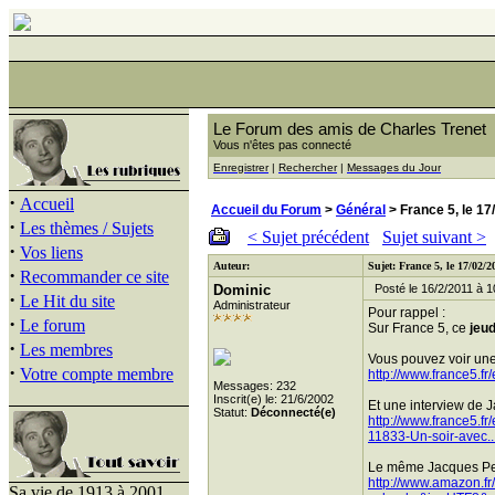
Le Forum des amis de Charles Trenet
Vous n'êtes pas connecté
Enregistrer
|
Rechercher
|
Messages du Jour
·
Accueil
Accueil du Forum
>
Général
> France 5, le 17/
·
Les thèmes / Sujets
< Sujet précédent
Sujet suivant >
·
Vos liens
Auteur:
Sujet: France 5, le 17/02/20
·
Recommander ce site
Dominic
Posté le 16/2/2011 à 1
·
Le Hit du site
Administrateur
Pour rappel :
·
Le forum
Sur France 5, ce
jeud
·
Les membres
Vous pouvez voir une
·
Votre compte membre
http://www.france5.f
Messages: 232
Inscrit(e) le: 21/6/2002
Et une interview de J
Statut:
Déconnecté(e)
http://www.france5.f
11833-Un-soir-avec..
Le même Jacques Pess
http://www.amazon.f
Sa vie de 1913 à 2001