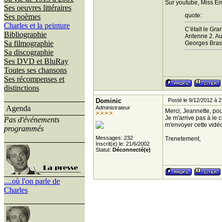
Sur youtube, Miss Emi
Ses oeuvres littéraires
quote:
Ses poèmes
Charles et la peinture
C'était le Gra
Bibliographie
Antenne 2. Au
Sa filmographie
Georges Bras
Sa discographie
Ses DVD et BluRay
Toutes ses chansons
Ses récompenses et
distinctions
Dominic
Posté le 9/12/2012 à 2
Agenda
Administrateur
Merci, Jeannette, pou
Je m'arrive pas à le 
Pas d'événements
m'envoyer cette vidé
programmés
Messages: 232
Trenetement,
Inscrit(e) le: 21/6/2002
Statut:
Déconnecté(e)
....où l'on parle de
Charles