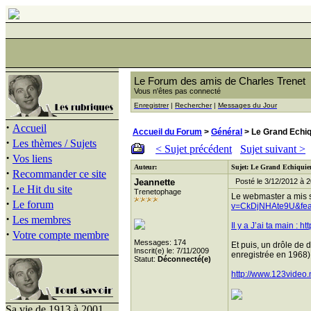
Le Forum des amis de Charles Trenet
Vous n'êtes pas connecté
Enregistrer
|
Rechercher
|
Messages du Jour
·
Accueil
Accueil du Forum
>
Général
> Le Grand Echiq
·
Les thèmes / Sujets
< Sujet précédent
Sujet suivant >
·
Vos liens
Auteur:
Sujet: Le Grand Echiquie
·
Recommander ce site
Jeannette
Posté le 3/12/2012 à 2
·
Le Hit du site
Trenetophage
Le webmaster a mis 
·
Le forum
v=CkDjNHAte9U&featur
·
Les membres
Il y a J’ai ta main :
ht
·
Votre compte membre
Messages: 174
Et puis, un drôle de d
Inscrit(e) le: 7/11/2009
enregistrée en 1968)
Statut:
Déconnecté(e)
http://www.123video
Sa vie de 1913 à 2001