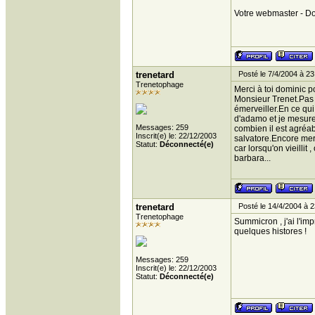
Votre webmaster - Do
trenetard
Posté le 7/4/2004 à 23
Trenetophage
Merci à toi dominic 
Monsieur Trenet.Pas 
émerveiller.En ce qu
d'adamo et je mesure
Messages: 259
combien il est agréa
Inscrit(e) le: 22/12/2003
salvatore.Encore merc
Statut:
Déconnecté(e)
car lorsqu'on vieillit
barbara...
trenetard
Posté le 14/4/2004 à 2
Trenetophage
Summicron , j'ai l'im
quelques histores !
Messages: 259
Inscrit(e) le: 22/12/2003
Statut:
Déconnecté(e)