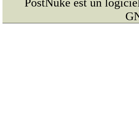
PostNuke est un logiciel
GN