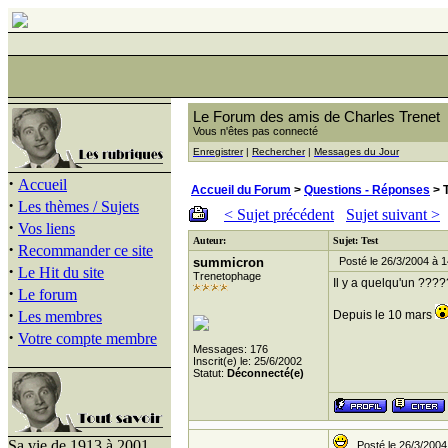
Le Forum des amis de Charles Trenet
Vous n'êtes pas connecté
Enregistrer
|
Rechercher
|
Messages du Jour
·
Accueil
Accueil du Forum
>
Questions - Réponses
> 
·
Les thèmes / Sujets
< Sujet précédent
Sujet suivant >
·
Vos liens
Auteur:
Sujet: Test
·
Recommander ce site
summicron
Posté le 26/3/2004 à 1
·
Le Hit du site
Trenetophage
Il y a quelqu'un ???
·
Le forum
·
Les membres
Depuis le 10 mars
·
Votre compte membre
Messages: 176
Inscrit(e) le: 25/6/2002
Statut:
Déconnecté(e)
Sa vie de 1913 à 2001
Posté le 26/3/2004