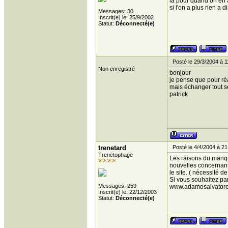
la pour quand on en a
si l'on a plus rien a di
Messages: 30
Inscrit(e) le: 25/9/2002
Statut:
Déconnecté(e)
Posté le 29/3/2004 à 1
Non enregistré
bonjour
je pense que pour réa
mais échanger tout s
patrick
trenetard
Posté le 4/4/2004 à 21
Trenetophage
Les raisons du manqu
nouvelles concernant 
le site. ( nécessité 
Si vous souhaitez par
Messages: 259
www.adamosalvator
Inscrit(e) le: 22/12/2003
Statut:
Déconnecté(e)