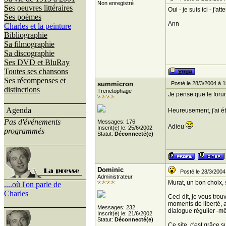
Non enregistré
Ses oeuvres littéraires
Oui - je suis ici - j'a
Ses poèmes
Ann
Charles et la peinture
Bibliographie
Sa filmographie
Sa discographie
Ses DVD et BluRay
Toutes ses chansons
Ses récompenses et
summicron
Posté le 28/3/2004 à 1
distinctions
Trenetophage
Je pense que le forum
Agenda
Heureusement, j'ai ét
Pas d'événements
Messages: 176
Adieu
Inscrit(e) le: 25/6/2002
programmés
Statut:
Déconnecté(e)
Dominic
Posté le 28/3/2004
Administrateur
Murat, un bon choix, 
....où l'on parle de
Charles
Ceci dit, je vous tro
moments de liberté, al
Messages: 232
dialogue régulier -mê
Inscrit(e) le: 21/6/2002
Statut:
Déconnecté(e)
Ce site, c'est grâce su