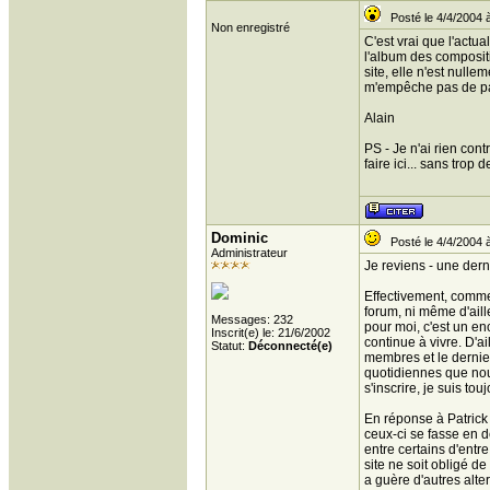
Posté le 4/4/2004 
Non enregistré
C'est vrai que l'actu
l'album des compositi
site, elle n'est nulle
m'empêche pas de part
Alain
PS - Je n'ai rien con
faire ici... sans trop 
Dominic
Posté le 4/4/2004 
Administrateur
Je reviens - une derniè
Effectivement, comme l
forum, ni même d'aill
Messages: 232
pour moi, c'est un en
Inscrit(e) le: 21/6/2002
continue à vivre. D'a
Statut:
Déconnecté(e)
membres et le dernier 
quotidiennes que nous
s'inscrire, je suis to
En réponse à Patrick 
ceux-ci se fasse en 
entre certains d'entr
site ne soit obligé d
a guère d'autres alter