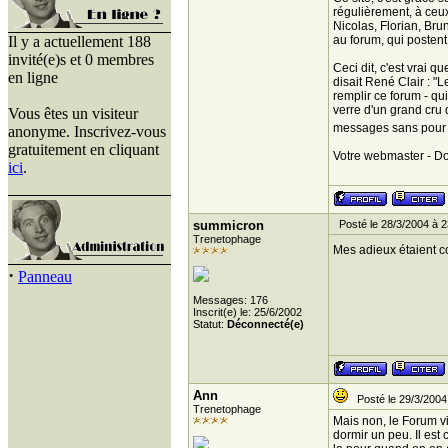
régulièrement, à ceux
Nicolas, Florian, Bru
Il y a actuellement 188
au forum, qui postent
invité(e)s et 0 membres
Ceci dit, c'est vrai 
en ligne
disait René Clair : "
remplir ce forum - qu
verre d'un grand cru 
Vous êtes un visiteur
messages sans pour 
anonyme. Inscrivez-vous
gratuitement en cliquant
Votre webmaster - D
ici
.
summicron
Posté le 28/3/2004 à 2
Trenetophage
Mes adieux étaient co
·
Panneau
Messages: 176
Inscrit(e) le: 25/6/2002
Statut:
Déconnecté(e)
Ann
Posté le 29/3/2004
Trenetophage
Mais non, le Forum vit
dormir un peu. Il est