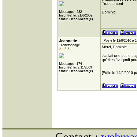
Trenetement
Messages: 232
Dominic
Inscrit(e) le: 21/6/2002
Statut:
Déconnecté(e)
Jeannette
Posté le 12/8/2010 à 1
Trenetophage
Merci, Dominic.
J'ai fait une petite p
qu'elles évoquait po
Messages: 174
Inscrit(e) le: 7/11/2009
Statut:
Déconnecté(e)
[Edité le 14/9/2010 p
Contact :
webmast