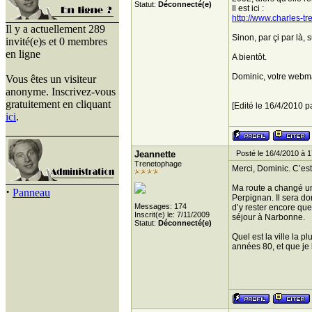
Statut:
Déconnecté(e)
Il est ici :
http://www.charles-
Il y a actuellement 289
Sinon, par çi par là,
invité(e)s et 0 membres
en ligne
A bientôt.
Dominic, votre webm
Vous êtes un visiteur
anonyme. Inscrivez-vous
gratuitement en cliquant
[Edité le 16/4/2010 p
ici
.
Jeannette
Posté le 16/4/2010 à 1
Trenetophage
Merci, Dominic. C’est 
Ma route a changé u
·
Panneau
Perpignan. Il sera do
Messages: 174
d’y rester encore que
Inscrit(e) le: 7/11/2009
séjour à Narbonne.
Statut:
Déconnecté(e)
Quel est la ville la 
années 80, et que je l