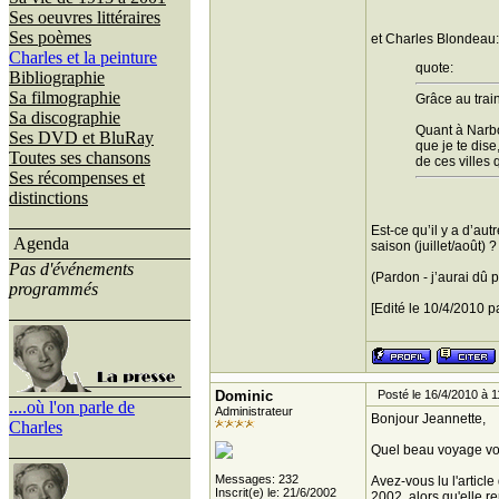
Ses oeuvres littéraires
Ses poèmes
et Charles Blondeau:
Charles et la peinture
quote:
Bibliographie
Sa filmographie
Grâce au trai
Sa discographie
Quant à Narbo
Ses DVD et BluRay
que je te dis
Toutes ses chansons
de ces villes 
Ses récompenses et
distinctions
Est-ce qu’il y a d’au
Agenda
saison (juillet/août) 
Pas d'événements
(Pardon - j’aurai dû 
programmés
[Edité le 10/4/2010 p
Dominic
Posté le 16/4/2010 à 1
....où l'on parle de
Administrateur
Bonjour Jeannette,
Charles
Quel beau voyage vou
Messages: 232
Avez-vous lu l'articl
Inscrit(e) le: 21/6/2002
2002, alors qu'elle r