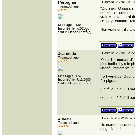
Perpignan
Posté le 5/5/2010 à 18
Trenetophage
"Gruissan, Gruissan m
penser à Trenet-pour 
vrais villes au bord 
ce "pays catalan". Mai
Messages: 130
Inscrit(e) le: 7/2/2006
Non vraiment, il y a 
Statut:
Déconnecté(e)
Jeannette
Posté le 5/5/2010 à 22
Trenetophage
Merci, Perpignan. J'a
plus facile. Il y a l
liberté, Implorante la
Messages: 174
Port Vendres (Quand l
Inscrit(e) le: 7/11/2009
Perpignan.
Statut:
Déconnecté(e)
[Edité le 5/5/2010 pa
[Edité le 5/5/2010 pa
arnaze
Posté le 29/6/2010 à 0
Trenetophage
Ne manquez surtout pa
magnifique !