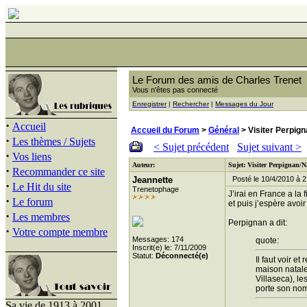
Le Forum des amis de Charles Trenet
Vous n'êtes pas connecté
Enregistrer
|
Rechercher
|
Messages du Jour
·
Accueil
Accueil du Forum
>
Général
> Visiter Perpig
·
Les thèmes / Sujets
< Sujet précédent
Sujet suivant >
·
Vos liens
Auteur:
Sujet: Visiter Perpignan/
·
Recommander ce site
Jeannette
Posté le 10/4/2010 à 2
·
Le Hit du site
Trenetophage
J’irai en France a la
·
Le forum
et puis j’espère avoi
·
Les membres
Perpignan a dit:
·
Votre compte membre
Messages: 174
quote:
Inscrit(e) le: 7/11/2009
Statut:
Déconnecté(e)
Il faut voir 
maison natale
Villaseca), le
porte son nom,
Sa vie de 1913 à 2001