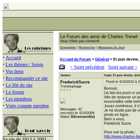
Le Forum des amis de Charles Trenet
Vous n'êtes pas connecté
Enregistrer
|
Rechercher
|
Messages du Jour
·
Accueil
Accueil du Forum
>
Général
> Et puis devine, 
·
Les thèmes / Sujets
< Sujet précédent
Sujet suivant >
·
Vos liens
Auteur:
Sujet: Et puis devine, devi
·
Recommander ce site
FrederickSucre
Posté le 4/10/2010 à 2
·
Le Hit du site
Trenetophage
Bonsoir,
·
Le forum
j'ai fait ces jours-ci
Afin de relancer un p
·
Les membres
reconnaître cette bel
·
Votre compte membre
Jouez nombreux, il n'
Messages: 42
Je ne doute pas de vo
Inscrit(e) le: 6/10/2009
photo en ligne.
Statut:
Déconnecté(e)
Bien à vous,
Frédérick Sucre.
Pour voir la photo :
http://www.charles-t
Sa vie de 1913 à 2001