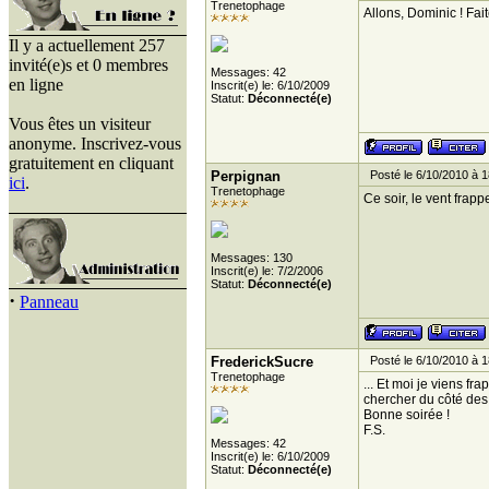
Trenetophage
Allons, Dominic ! Fai
Il y a actuellement 257
invité(e)s et 0 membres
Messages: 42
en ligne
Inscrit(e) le: 6/10/2009
Statut:
Déconnecté(e)
Vous êtes un visiteur
anonyme. Inscrivez-vous
gratuitement en cliquant
Perpignan
Posté le 6/10/2010 à 1
ici
.
Trenetophage
Ce soir, le vent frap
Messages: 130
Inscrit(e) le: 7/2/2006
Statut:
Déconnecté(e)
·
Panneau
FrederickSucre
Posté le 6/10/2010 à 1
Trenetophage
... Et moi je viens fr
chercher du côté des l
Bonne soirée !
F.S.
Messages: 42
Inscrit(e) le: 6/10/2009
Statut:
Déconnecté(e)