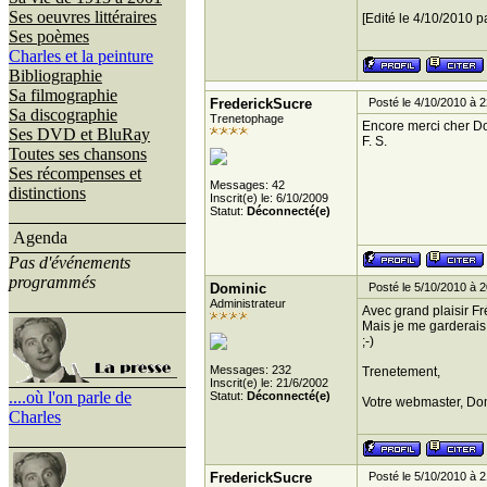
Ses oeuvres littéraires
[Edité le 4/10/2010 p
Ses poèmes
Charles et la peinture
Bibliographie
Sa filmographie
FrederickSucre
Posté le 4/10/2010 à 2
Sa discographie
Trenetophage
Encore merci cher Do
Ses DVD et BluRay
F. S.
Toutes ses chansons
Ses récompenses et
Messages: 42
distinctions
Inscrit(e) le: 6/10/2009
Statut:
Déconnecté(e)
Agenda
Pas d'événements
programmés
Dominic
Posté le 5/10/2010 à 2
Administrateur
Avec grand plaisir Fr
Mais je me garderais b
;-)
Messages: 232
Trenetement,
Inscrit(e) le: 21/6/2002
....où l'on parle de
Statut:
Déconnecté(e)
Votre webmaster, Do
Charles
FrederickSucre
Posté le 5/10/2010 à 2