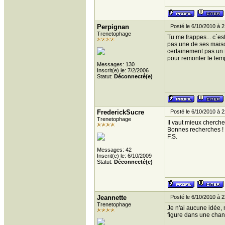
Perpignan
Posté le 6/10/2010 à 2
Trenetophage
Tu me frappes... c´es
pas une de ses maison
certainement pas un t
pour remonter le temp
Messages: 130
Inscrit(e) le: 7/2/2006
Statut:
Déconnecté(e)
FrederickSucre
Posté le 6/10/2010 à 2
Trenetophage
Il vaut mieux chercher
Bonnes recherches !
F.S.
Messages: 42
Inscrit(e) le: 6/10/2009
Statut:
Déconnecté(e)
Jeannette
Posté le 6/10/2010 à 2
Trenetophage
Je n'ai aucune idée, 
figure dans une cha