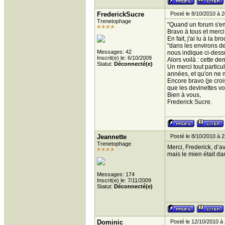
FrederickSucre
Posté le 8/10/2010 à 2
Trenetophage
"Quand un forum s'emb
Bravo à tous et merci 
En fait, j'ai lu à la 
"dans les environs de
Messages: 42
nous indique ci-dessu
Inscrit(e) le: 6/10/2009
Alors voilà : cette de
Statut:
Déconnecté(e)
Un merci tout particu
années, et qu'on ne m
Encore bravo (je crois
que les devinettes von
Bien à vous,
Frederick Sucre.
Jeannette
Posté le 8/10/2010 à 2
Trenetophage
Merci, Frederick, d’avo
mais le mien était d
Messages: 174
Inscrit(e) le: 7/11/2009
Statut:
Déconnecté(e)
Dominic
Posté le 12/10/2010 à 